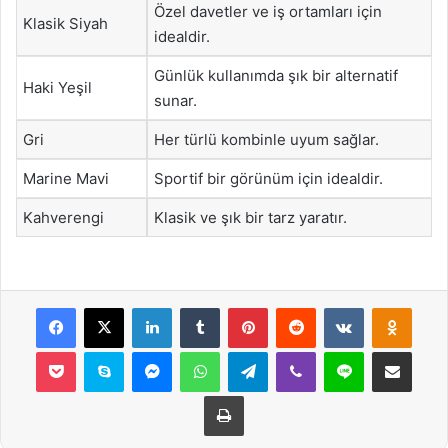
Özel davetler ve iş ortamları için
Klasik Siyah
idealdir.
Günlük kullanımda şık bir alternatif
Haki Yeşil
sunar.
Gri
Her türlü kombinle uyum sağlar.
Marine Mavi
Sportif bir görünüm için idealdir.
Kahverengi
Klasik ve şık bir tarz yaratır.
Facebook
X
LinkedIn
Tumblr
Pinterest
Reddit
VKontakte
Odnok
Pocket
Skype
Messenger
WhatsApp
Telegram
Viber
Line
E-Posta ile payla
Yazdır