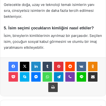
Gelecekte doğa, uzay ve teknoloji temalı isimlerin yanı
sıra, cinsiyetsiz isimlerin de daha fazla tercih edilmesi
bekleniyor.
5. İsim seçimi çocukların kimliğini nasıl etkiler?
İsim, bireylerin kimliklerinin ayrılmaz bir parçasıdır. Seçilen
isim, çocuğun sosyal kabul görmesini ve olumlu bir imaj
yaratmasını etkileyebilir.
Facebook
X
LinkedIn
Tumblr
Pinterest
Reddit
VKontakte
Odnok
Pocket
Skype
Messenger
WhatsApp
Telegram
Viber
Line
E-Posta ile payla
Yazdır