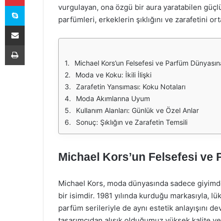
Skype
vurgulayan, ona özgü bir aura yaratabilen güçl
parfümleri, erkeklerin şıklığını ve zarafetini o
E-Posta ile paylaş
Yazdır
Michael Kors’un Felsefesi ve Parfüm Dünyasına
Moda ve Koku: İkili İlişki
Zarafetin Yansıması: Koku Notaları
Moda Akımlarına Uyum
Kullanım Alanları: Günlük ve Özel Anlar
Sonuç: Şıklığın ve Zarafetin Temsili
Michael Kors’un Felsefesi ve 
Michael Kors, moda dünyasında sadece giyimde
bir isimdir. 1981 yılında kurduğu markasıyla, lük
parfüm serileriyle de aynı estetik anlayışını d
tasarımcıdan alışık olduğumuz yüksek kalite ve