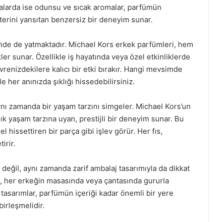
notalarda ise odunsu ve sıcak aromalar, parfümün
akterini yansıtan benzersiz bir deneyim sunar.
minde de yatmaktadır. Michael Kors erkek parfümleri, hem
 sunar. Özellikle iş hayatında veya özel etkinliklerde
evrenizdekilere kalıcı bir etki bırakır. Hangi mevsimde
 her anınızda şıklığı hissedebilirsiniz.
ynı zamanda bir yaşam tarzını simgeler. Michael Kors’un
k yaşam tarzına uyan, prestijli bir deneyim sunar. Bu
 hissettiren bir parça gibi işlev görür. Her fıs,
irir.
değil, aynı zamanda zarif ambalaj tasarımıyla da dikkat
ak, her erkeğin masasında veya çantasında gururla
 tasarımlar, parfümün içeriği kadar önemli bir yere
birleşmelidir.