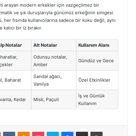
eti arayan modern erkekler için vazgeçilmez bir
zmatik ve şık duruşlarıyla günümüz erkeğinin simgesi
 her fısında kullanıcılarına sadece bir koku değil, aynı
alıcı bir iz bırakır.
lp Notalar
Alt Notalar
Kullanım Alanı
haratlar,
Odunsu notalar,
Gündüz ve Gece
çekler
Amber
Sandal ağacı,
l, Baharat
Özel Etkinlikler
Vanilya
İş ve Günlük
vanta, Kedar
Misk, Paçuli
Kullanım
st
Reddit
VKontakte
Odnoklassniki
Pocket
Skype
Messenger
E-Posta ile paylaş
Yazdır