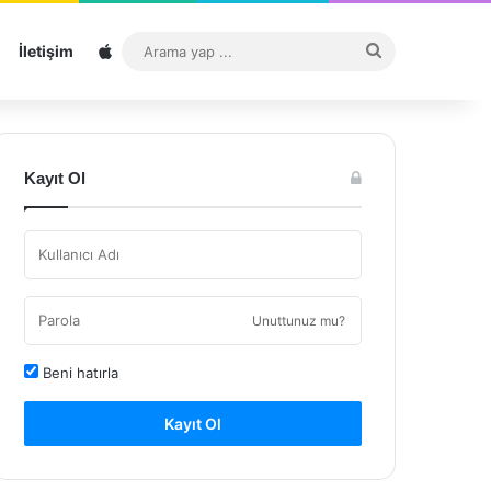
Sitemap
Arama
İletişim
yap
...
Kayıt Ol
Unuttunuz mu?
Beni hatırla
Kayıt Ol