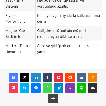
Yastıklama
Her adımda denge sağlar ve
Sistemi
yorgunluğu azaltır.
Fiyat-
Kaliteyi uygun fiyatlarla kullanıcılarına
Performans
sunar.
Müşteri Geri
Geliştirme sürecinde müşteri
Bildirimleri
memnuniyeti dikkate alınır.
Modern Tasarım
Spor ve şıklığı bir arada sunarak stil
Unsurları
yaratır.
Facebook
X
LinkedIn
Tumblr
Pinterest
Reddit
VKontakte
Odnok
Pocket
Skype
Messenger
WhatsApp
Telegram
Viber
Line
E-Posta ile payla
Yazdır