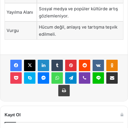
Sosyal medya ve popüler kültürde artış
Yayılma Alanı
gözlemleniyor.
Hücum değil, anlayış ve tartışma teşvik
Vurgu
edilmeli.
Facebook
X
LinkedIn
Tumblr
Pinterest
Reddit
VKontakte
Odnok
Pocket
Skype
Messenger
WhatsApp
Telegram
Viber
Line
E-Posta ile payla
Yazdır
Kayıt Ol