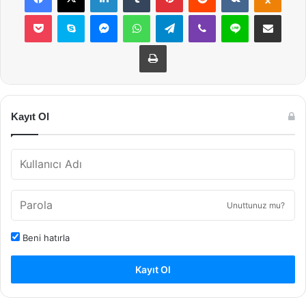
Pocket
Skype
Messenger
WhatsApp
Telegram
Viber
Line
E-Posta ile payla
Yazdır
Kayıt Ol
Unuttunuz mu?
Beni hatırla
Kayıt Ol