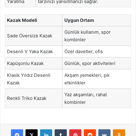
Yaratma
tarzınızı yansıtmanızı sağlar.
Kazak Modeli
Uygun Ortam
Günlük kullanım, spor
Sade Oversize Kazak
kombinler
Desenli V Yaka Kazak
Özel davetler, ofis
Kapüşonlu Kazak
Günlük, spor aktiviteleri
Klasik Yıldız Desenli
Akşam yemekleri, şık
Kazak
etkinlikler
Yaz akşamları, rahat
Renkli Triko Kazak
kombinler
Facebook
X
LinkedIn
Tumblr
Pinterest
Reddit
VKontakte
Odnok