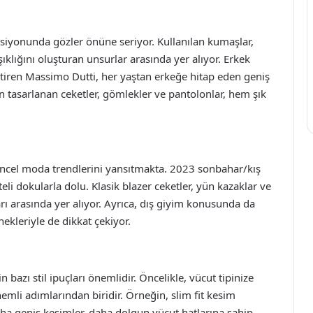
siyonunda gözler önüne seriyor. Kullanılan kumaşlar,
ıklığını oluşturan unsurlar arasında yer alıyor. Erkek
tiren Massimo Dutti, her yaştan erkeğe hitap eden geniş
çin tasarlanan ceketler, gömlekler ve pantolonlar, hem şık
üncel moda trendlerini yansıtmakta. 2023 sonbahar/kış
eli dokularla dolu. Klasik blazer ceketler, yün kazaklar ve
rı arasında yer alıyor. Ayrıca, dış giyim konusunda da
ekleriyle de dikkat çekiyor.
bazı stil ipuçları önemlidir. Öncelikle, vücut tipinize
emli adımlarından biridir. Örneğin, slim fit kesim
daha geniş kesimler, daha dolgun vücut hatlarına sahip