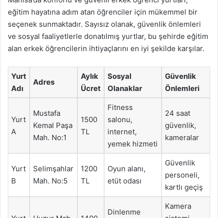
eğitim hayatına adım atan öğrenciler için mükemmel bir
seçenek sunmaktadır. Sayısız olanak, güvenlik önlemleri
ve sosyal faaliyetlerle donatılmış yurtlar, bu şehirde eğitim
alan erkek öğrencilerin ihtiyaçlarını en iyi şekilde karşılar.
Yurt
Aylık
Sosyal
Güvenlik
Adres
Adı
Ücret
Olanaklar
Önlemleri
Fitness
Mustafa
24 saat
Yurt
1500
salonu,
Kemal Paşa
güvenlik,
A
TL
internet,
Mah. No:1
kameralar
yemek hizmeti
Güvenlik
Yurt
Selimşahlar
1200
Oyun alanı,
personeli,
B
Mah. No:5
TL
etüt odası
kartlı geçiş
Kamera
Dinlenme