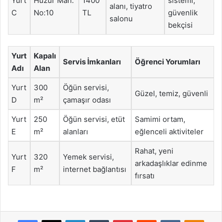
Yurt
Huzur Mah.
1400
sistemi,
alanı, tiyatro
C
No:10
TL
güvenlik
salonu
bekçisi
Yurt
Kapalı
Servis İmkanları
Öğrenci Yorumları
Adı
Alan
Yurt
300
Öğün servisi,
Güzel, temiz, güvenli
D
m²
çamaşır odası
Yurt
250
Öğün servisi, etüt
Samimi ortam,
E
m²
alanları
eğlenceli aktiviteler
Rahat, yeni
Yurt
320
Yemek servisi,
arkadaşlıklar edinme
F
m²
internet bağlantısı
fırsatı
Facebook
X
LinkedIn
Tumblr
Pinterest
Reddit
VKontakte
Odnok