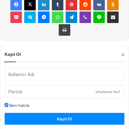
Pocket
Skype
Messenger
WhatsApp
Telegram
Viber
Line
E-Posta ile payla
Yazdır
Kayıt Ol
Unuttunuz mu?
Beni hatırla
Kayıt Ol