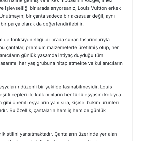
olü haline gelmiş ve erkek modasının vazgeçilmez
ve işlevselliği bir arada arıyorsanız, Louis Vuitton erkek
. Unutmayın; bir çanta sadece bir aksesuar değil, aynı
bir parça olarak da değerlendirilebilir.
m de fonksiyonelliği bir arada sunan tasarımlarıyla
 bu çantalar, premium malzemelerle üretilmiş olup, her
lanıcıların günlük yaşamda ihtiyaç duyduğu tüm
tasarımı, her yaş grubuna hitap etmekte ve kullanıcıların
eşyaların düzenli bir şekilde taşınabilmesidir. Louis
şitli cepleri ile kullanıcıların her türlü eşyasını kolayca
 gibi önemli eşyaların yanı sıra, kişisel bakım ürünleri
adır. Bu özellik, çantaların hem iş hem de günlük
ik stilini yansıtmaktadır. Çantaların üzerinde yer alan