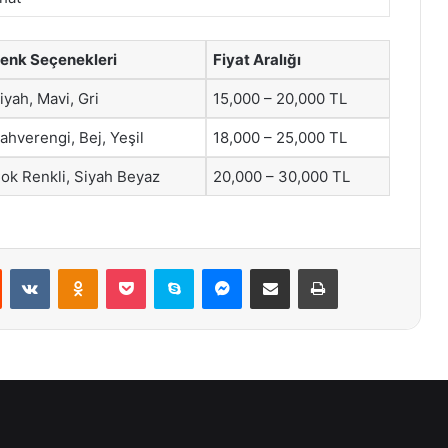
enk Seçenekleri
Fiyat Aralığı
iyah, Mavi, Gri
15,000 – 20,000 TL
ahverengi, Bej, Yeşil
18,000 – 25,000 TL
ok Renkli, Siyah Beyaz
20,000 – 30,000 TL
st
Reddit
VKontakte
Odnoklassniki
Pocket
Skype
Messenger
E-Posta ile paylaş
Yazdır