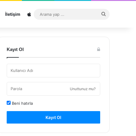
Sitemap
Arama
İletişim
yap
...
Kayıt Ol
Unuttunuz mu?
Beni hatırla
Kayıt Ol