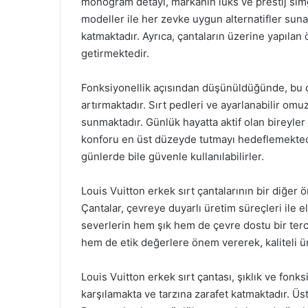
monogram detayı, markanın lüks ve prestij simg
modeller ile her zevke uygun alternatifler sun
katmaktadır. Ayrıca, çantaların üzerine yapılan 
getirmektedir.
Fonksiyonellik açısından düşünüldüğünde, bu ç
artırmaktadır. Sırt pedleri ve ayarlanabilir omuz
sunmaktadır. Günlük hayatta aktif olan bireyler
konforu en üst düzeyde tutmayı hedeflemektedi
günlerde bile güvenle kullanılabilirler.
Louis Vuitton erkek sırt çantalarının bir diğer 
Çantalar, çevreye duyarlı üretim süreçleri ile 
severlerin hem şık hem de çevre dostu bir terc
hem de etik değerlere önem vererek, kaliteli ü
Louis Vuitton erkek sırt çantası, şıklık ve fonk
karşılamakta ve tarzına zarafet katmaktadır. Üs