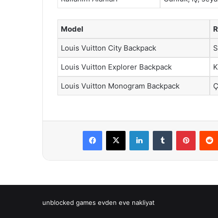
Model
R
Louis Vuitton City Backpack
S
Louis Vuitton Explorer Backpack
K
Louis Vuitton Monogram Backpack
Ç
Facebook
X
LinkedIn
Tumblr
Pintere
unblocked games
evden eve nakliyat