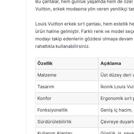
Bu çantalar, hem günlük yaşamda hem de özel et
Vuitton, erkek modasına yön veren yenilikçi ta
Louis Vuitton erkek sırt çantası, hem estetik h
ürün haline gelmiştir. Farklı renk ve model seçen
modayı takip edenlerin gözdesi olmaya devam 
rahatlıkla kullanabilirsiniz.
Özellik
Açıklama
Malzeme
Üst düzey deri 
Tasarım
İkonik Louis Vu
Konfor
Ergonomik sırt p
Fonksiyonellik
Geniş iç hacim,
Sürdürülebilirlik
Çevreye duyarl
Kullanım Alanları
Günlük, iş, seya