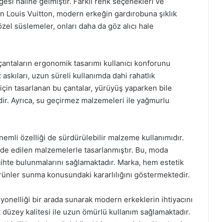
esi haline gelmiştir. Farklı renk seçenekleri ve
an Louis Vuitton, modern erkeğin gardırobuna şıklık
özel süslemeler, onları daha da göz alıcı hale
antaların ergonomik tasarımı kullanıcı konforunu
 askıları, uzun süreli kullanımda dahi rahatlık
 için tasarlanan bu çantalar, yürüyüş yaparken bile
r. Ayrıca, su geçirmez malzemeleri ile yağmurlu
önemli özelliği de sürdürülebilir malzeme kullanımıdır.
elde edilen malzemelerle tasarlanmıştır. Bu, moda
ihte bulunmalarını sağlamaktadır. Marka, hem estetik
rünler sunma konusundaki kararlılığını göstermektedir.
siyonelliği bir arada sunarak modern erkeklerin ihtiyacını
t düzey kalitesi ile uzun ömürlü kullanım sağlamaktadır.