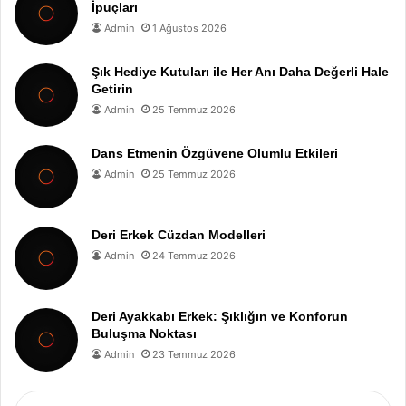
İpuçları
Admin
1 Ağustos 2026
Şık Hediye Kutuları ile Her Anı Daha Değerli Hale
Getirin
Admin
25 Temmuz 2026
Dans Etmenin Özgüvene Olumlu Etkileri
Admin
25 Temmuz 2026
Deri Erkek Cüzdan Modelleri
Admin
24 Temmuz 2026
Deri Ayakkabı Erkek: Şıklığın ve Konforun
Buluşma Noktası
Admin
23 Temmuz 2026