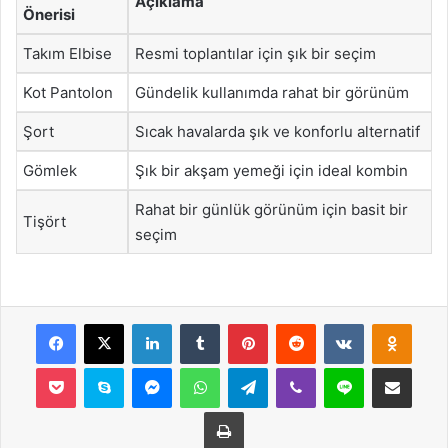
Açıklama
Önerisi
Takım Elbise
Resmi toplantılar için şık bir seçim
Kot Pantolon
Gündelik kullanımda rahat bir görünüm
Şort
Sıcak havalarda şık ve konforlu alternatif
Gömlek
Şık bir akşam yemeği için ideal kombin
Rahat bir günlük görünüm için basit bir
Tişört
seçim
Facebook
X
LinkedIn
Tumblr
Pinterest
Reddit
VKontakte
Odnok
Pocket
Skype
Messenger
WhatsApp
Telegram
Viber
Line
E-Posta ile payla
Yazdır