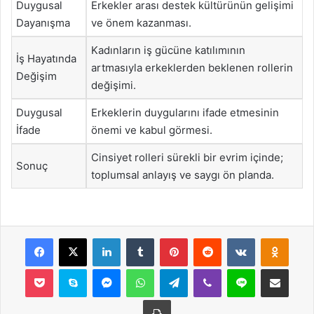
Duygusal
Erkekler arası destek kültürünün gelişimi
Dayanışma
ve önem kazanması.
Kadınların iş gücüne katılımının
İş Hayatında
artmasıyla erkeklerden beklenen rollerin
Değişim
değişimi.
Duygusal
Erkeklerin duygularını ifade etmesinin
İfade
önemi ve kabul görmesi.
Cinsiyet rolleri sürekli bir evrim içinde;
Sonuç
toplumsal anlayış ve saygı ön planda.
Facebook
X
LinkedIn
Tumblr
Pinterest
Reddit
VKontakte
Odnok
Pocket
Skype
Messenger
WhatsApp
Telegram
Viber
Line
E-Posta ile payla
Yazdır