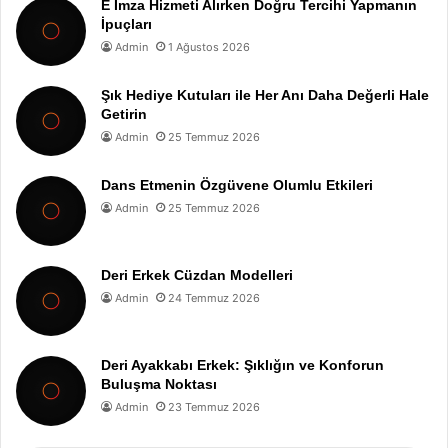
E İmza Hizmeti Alırken Doğru Tercihi Yapmanın
İpuçları
Admin
1 Ağustos 2026
Şık Hediye Kutuları ile Her Anı Daha Değerli Hale
Getirin
Admin
25 Temmuz 2026
Dans Etmenin Özgüvene Olumlu Etkileri
Admin
25 Temmuz 2026
Deri Erkek Cüzdan Modelleri
Admin
24 Temmuz 2026
Deri Ayakkabı Erkek: Şıklığın ve Konforun
Buluşma Noktası
Admin
23 Temmuz 2026