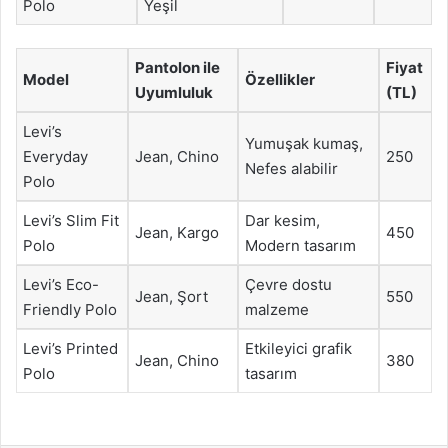
Polo
Yeşil
Pantolon ile
Fiyat
Model
Özellikler
Uyumluluk
(TL)
Levi’s
Yumuşak kumaş,
Everyday
Jean, Chino
250
Nefes alabilir
Polo
Levi’s Slim Fit
Dar kesim,
Jean, Kargo
450
Polo
Modern tasarım
Levi’s Eco-
Çevre dostu
Jean, Şort
550
Friendly Polo
malzeme
Levi’s Printed
Etkileyici grafik
Jean, Chino
380
Polo
tasarım