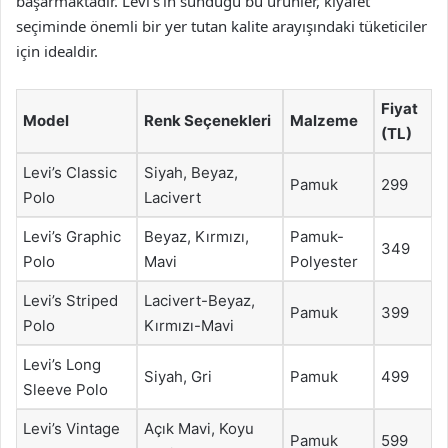
başarmaktadır. Levi’s’ın sunduğu bu ürünler, kıyafet
seçiminde önemli bir yer tutan kalite arayışındaki tüketiciler
için idealdir.
Fiyat
Model
Renk Seçenekleri
Malzeme
(TL)
Levi’s Classic
Siyah, Beyaz,
Pamuk
299
Polo
Lacivert
Levi’s Graphic
Beyaz, Kırmızı,
Pamuk-
349
Polo
Mavi
Polyester
Levi’s Striped
Lacivert-Beyaz,
Pamuk
399
Polo
Kırmızı-Mavi
Levi’s Long
Siyah, Gri
Pamuk
499
Sleeve Polo
Levi’s Vintage
Açık Mavi, Koyu
Pamuk
599