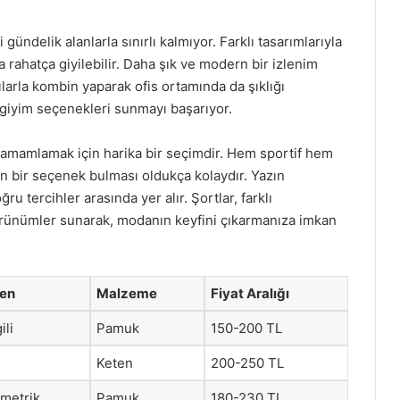
 gündelik alanlarla sınırlı kalmıyor. Farklı tasarımlarıyla
a rahatça giyilebilir. Daha şık ve modern bir izlenim
arla kombin yaparak ofis ortamında da şıklığı
ü giyim seçenekleri sunmayı başarıyor.
zi tamamlamak için harika bir seçimdir. Hem sportif hem
n bir seçenek bulması oldukça kolaydır. Yazın
ğru tercihler arasında yer alır. Şortlar, farklı
rünümler sunarak, modanın keyfini çıkarmanıza imkan
en
Malzeme
Fiyat Aralığı
ili
Pamuk
150-200 TL
Keten
200-250 TL
metrik
Pamuk
180-230 TL