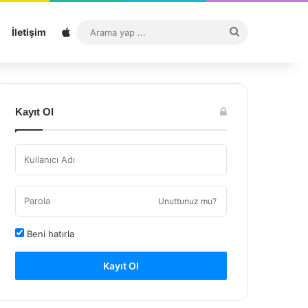
Sitemap
Arama
İletişim
yap
...
Kayıt Ol
Unuttunuz mu?
Beni hatırla
Kayıt Ol