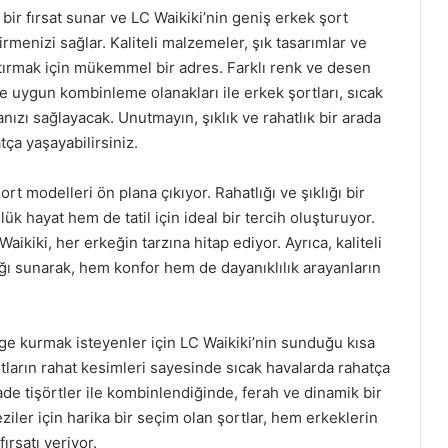
 bir fırsat sunar ve LC Waikiki’nin geniş erkek şort
irmenizi sağlar. Kaliteli malzemeler, şık tasarımlar ve
artırmak için mükemmel bir adres. Farklı renk ve desen
ze uygun kombinleme olanakları ile erkek şortları, sıcak
nızı sağlayacak. Unutmayın, şıklık ve rahatlık bir arada
ça yaşayabilirsiniz.
ort modelleri ön plana çıkıyor. Rahatlığı ve şıklığı bir
k hayat hem de tatil için ideal bir tercih oluşturuyor.
ikiki, her erkeğin tarzına hitap ediyor. Ayrıca, kaliteli
ğı sunarak, hem konfor hem de dayanıklılık arayanların
nge kurmak isteyenler için LC Waikiki’nin sunduğu kısa
ortların rahat kesimleri sayesinde sıcak havalarda rahatça
e tişörtler ile kombinlendiğinde, ferah ve dinamik bir
iler için harika bir seçim olan şortlar, hem erkeklerin
ırsatı veriyor.