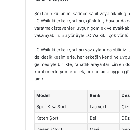
Şortların kullanımı sadece sahil veya piknik gibi
LC Waikiki erkek şortları, günlük iş hayatında d
yaratmak isteyenler, uygun gömlek ve ayakkabıl
yakalayabilir. Bu yönüyle LC Waikiki, çok yönl
LC Waikiki erkek şortları yaz aylarında stilini
de klasik kesimlerle, her erkeğin kendine uygu
gelmesiyle birlikte, rahatlık arayanlar için en do
kombinlerle yenilenerek, her ortama uygun gö
tanır.
Model
Renk
Des
Spor Kısa Şort
Lacivert
Çizg
Keten Şort
Bej
Düz
Desenli Şort
Mavi
Geo