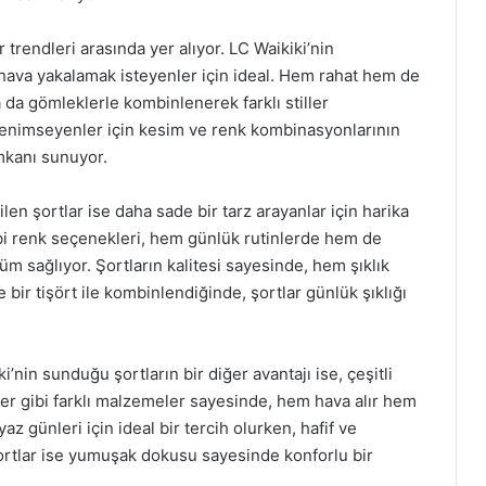
trendleri arasında yer alıyor. LC Waikiki’nin
hava yakalamak isteyenler için ideal. Hem rahat hem de
 da gömleklerle kombinlenerek farklı stiller
ı benimseyenler için kesim ve renk kombinasyonlarının
imkanı sunuyor.
dilen şortlar ise daha sade bir tarz arayanlar için harika
 gibi renk seçenekleri, hem günlük rutinlerde hem de
m sağlıyor. Şortların kalitesi sayesinde, hem şıklık
bir tişört ile kombinlendiğinde, şortlar günlük şıklığı
i’nin sunduğu şortların bir diğer avantajı ise, çeşitli
ter gibi farklı malzemeler sayesinde, hem hava alır hem
yaz günleri için ideal bir tercih olurken, hafif ve
 şortlar ise yumuşak dokusu sayesinde konforlu bir