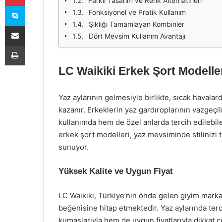
Farklı Tasarım ve Renk Alternatifleri
Skype
Fonksiyonel ve Pratik Kullanım
Şıklığı Tamamlayan Kombinler
E-Posta ile paylaş
Dört Mevsim Kullanım Avantajı
Yazdır
LC Waikiki Erkek Şort Modelleri
Yaz aylarının gelmesiyle birlikte, sıcak havalarda
kazanır. Erkeklerin yaz gardıroplarının vazgeçi
kullanımda hem de özel anlarda tercih edilebile
erkek şort modelleri, yaz mevsiminde stilinizi
sunuyor.
Yüksek Kalite ve Uygun Fiyat
LC Waikiki, Türkiye’nin önde gelen giyim markal
beğenisine hitap etmektedir. Yaz aylarında terci
kumaşlarıyla hem de uygun fiyatlarıyla dikkat ç