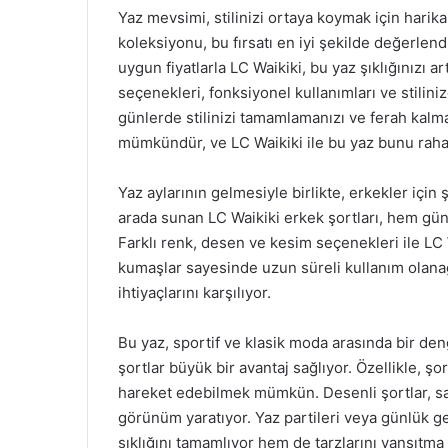
Yaz mevsimi, stilinizi ortaya koymak için harika
koleksiyonu, bu fırsatı en iyi şekilde değerlend
uygun fiyatlarla LC Waikiki, bu yaz şıklığınızı 
seçenekleri, fonksiyonel kullanımları ve stilini
günlerde stilinizi tamamlamanızı ve ferah kalma
mümkündür, ve LC Waikiki ile bu yaz bunu rahat
Yaz aylarının gelmesiyle birlikte, erkekler için ş
arada sunan LC Waikiki erkek şortları, hem günlü
Farklı renk, desen ve kesim seçenekleri ile LC Wa
kumaşlar sayesinde uzun süreli kullanım olana
ihtiyaçlarını karşılıyor.
Bu yaz, sportif ve klasik moda arasında bir de
şortlar büyük bir avantaj sağlıyor. Özellikle, ş
hareket edebilmek mümkün. Desenli şortlar, sad
görünüm yaratıyor. Yaz partileri veya günlük gez
şıklığını tamamlıyor hem de tarzlarını yansıtma f