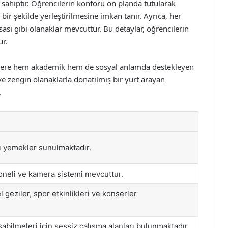
 sahiptir. Öğrencilerin konforu ön planda tutularak
 bir şekilde yerleştirilmesine imkan tanır. Ayrıca, her
sı gibi olanaklar mevcuttur. Bu detaylar, öğrencilerin
ur.
cilere hem akademik hem de sosyal anlamda destekleyen
ve zengin olanaklarla donatılmış bir yurt arayan
.
lı yemekler sunulmaktadır.
oneli ve kamera sistemi mevcuttur.
l geziler, spor etkinlikleri ve konserler
şabilmeleri için sessiz çalışma alanları bulunmaktadır.