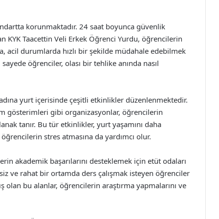
standartta korunmaktadır. 24 saat boyunca güvenlik
an KYK Taacettin Veli Erkek Öğrenci Yurdu, öğrencilerin
ra, acil durumlarda hızlı bir şekilde müdahale edebilmek
u sayede öğrenciler, olası bir tehlike anında nasıl
dına yurt içerisinde çeşitli etkinlikler düzenlenmektedir.
film gösterimleri gibi organizasyonlar, öğrencilerin
nak tanır. Bu tür etkinlikler, yurt yaşamını daha
öğrencilerin stres atmasına da yardımcı olur.
erin akademik başarılarını desteklemek için etüt odaları
ssiz ve rahat bir ortamda ders çalışmak isteyen öğrenciler
lmış olan bu alanlar, öğrencilerin araştırma yapmalarını ve