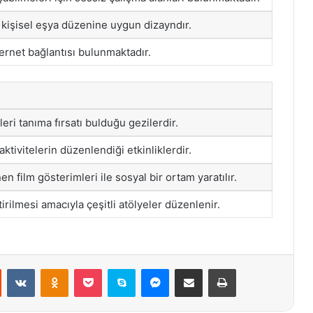
 kişisel eşya düzenine uygun dizayndır.
ternet bağlantısı bulunmaktadır.
leri tanıma fırsatı bulduğu gezilerdir.
aktivitelerin düzenlendiği etkinliklerdir.
n film gösterimleri ile sosyal bir ortam yaratılır.
tirilmesi amacıyla çeşitli atölyeler düzenlenir.
st
Reddit
VKontakte
Odnoklassniki
Pocket
Skype
Messenger
E-Posta ile paylaş
Yazdır