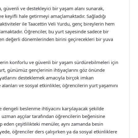
, güvenli ve destekleyici bir yaşam alanı sunarak,
 ve keyifli hale getirmeyi amaçlamaktadır. Sağladığı
ktiviteler ile Taacettin Veli Yurdu, genç bireylerin hem
amaktadır. Öğrenciler, bu yurt sayesinde sadece bir
en değerli dönemlerinden birini geçirecekleri bir yuva
erin konforlu ve güvenli bir yaşam sürdürebilmeleri için
urt, günümüz gençlerinin ihtiyaçlarını göz önünde
atlarını desteklemek amacıyla birçok imkan
lanları ve sosyal etkinlikler, öğrencilerin yurt yaşamını
ve dengeli beslenme ihtiyacını karşılayacak şekilde
r, uzman aşçılar tarafından öğrencilerin beğenisine
 eden çeşitlilikteki menüler, aynı zamanda besin
ede, öğrenciler ders çalışırken ya da sosyal etkinliklere