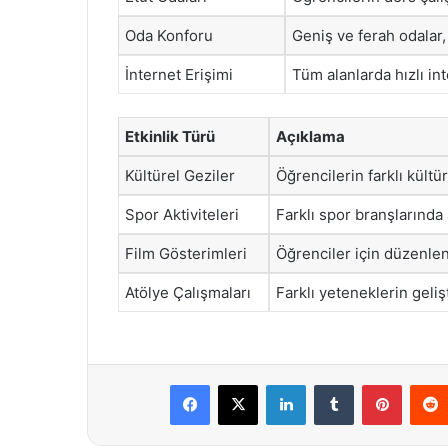
Oda Konforu
Geniş ve ferah odalar,
İnternet Erişimi
Tüm alanlarda hızlı in
Etkinlik Türü
Açıklama
Kültürel Geziler
Öğrencilerin farklı kültür
Spor Aktiviteleri
Farklı spor branşlarında 
Film Gösterimleri
Öğrenciler için düzenlene
Atölye Çalışmaları
Farklı yeteneklerin geliş
Facebook
X
LinkedIn
Tumblr
Pintere