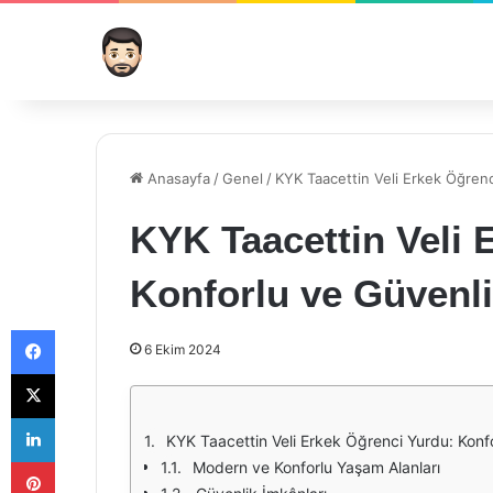
Anasayfa
/
Genel
/
KYK Taacettin Veli Erkek Öğrenc
KYK Taacettin Veli 
Konforlu ve Güvenl
Facebook
6 Ekim 2024
X
LinkedIn
KYK Taacettin Veli Erkek Öğrenci Yurdu: Konf
Pinterest
Modern ve Konforlu Yaşam Alanları