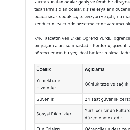
Yurtta sunulan odalar geniş ve ferah bir dizayna
tasarlanmış olan odalar, kişisel eşyaların düzenli
odada sıcak-soğuk su, televizyon ve çalışma masa
kendilerini evlerinde hissetmelerine yardımcı ol
KYK Taacettin Veli Erkek Öğrenci Yurdu, öğren
bir yaşam alanı sunmaktadır. Konforlu, güvenli 
öğrenciler için bu yer, ideal bir tercih olmaktadır
Özellik
Açıklama
Yemekhane
Günlük taze ve sağlık
Hizmetleri
Güvenlik
24 saat güvenlik pers
Yurt içerisinde kültüre
Sosyal Etkinlikler
düzenlenmektedir.
Etüt Odaları
Öğrencilerin ders çalı