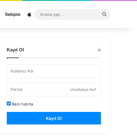
Sitemap
Arama
İletişim
yap
...
Kayıt Ol
Unuttunuz mu?
Beni hatırla
Kayıt Ol