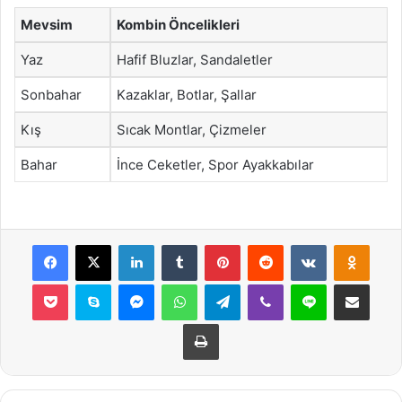
Mevsim
Kombin Öncelikleri
Yaz
Hafif Bluzlar, Sandaletler
Sonbahar
Kazaklar, Botlar, Şallar
Kış
Sıcak Montlar, Çizmeler
Bahar
İnce Ceketler, Spor Ayakkabılar
Facebook
X
LinkedIn
Tumblr
Pinterest
Reddit
VKontakte
Odnok
Pocket
Skype
Messenger
WhatsApp
Telegram
Viber
Line
E-Posta ile payla
Yazdır