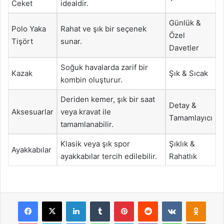
Ceket
idealdir.
Günlük &
Polo Yaka
Rahat ve şık bir seçenek
Özel
Tişört
sunar.
Davetler
Soğuk havalarda zarif bir
Kazak
Şık & Sıcak
kombin oluşturur.
Deriden kemer, şık bir saat
Detay &
Aksesuarlar
veya kravat ile
Tamamlayıcı
tamamlanabilir.
Klasik veya şık spor
Şıklık &
Ayakkabılar
ayakkabılar tercih edilebilir.
Rahatlık
Facebook
X
LinkedIn
Tumblr
Pinterest
Reddit
VKontakte
Odnok
Pocket
Skype
Messenger
WhatsApp
Telegram
Viber
Line
E-Posta ile payla