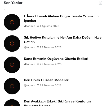
Son Yazılar
E İmza Hizmeti Alırken Doğru Tercihi Yapmanın
İpuçları
Admin
1 Ağustos 2026
Şık Hediye Kutuları ile Her Anı Daha Değerli Hale
Getirin
Admin
25 Temmuz 2026
Dans Etmenin Özgüvene Olumlu Etkileri
Admin
25 Temmuz 2026
Deri Erkek Cüzdan Modelleri
Admin
24 Temmuz 2026
Deri Ayakkabı Erkek: Şıklığın ve Konforun
Buluşma Noktası