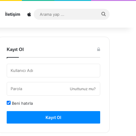
Sitemap
Arama
İletişim
yap
...
Kayıt Ol
Unuttunuz mu?
Beni hatırla
Kayıt Ol