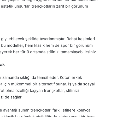
estetik unsurlar, trençkotların zarif bir görünüm
iyilebilecek şekilde tasarlanmıştır. Rahat kesimleri
len bu modeller, hem klasik hem de spor bir görünüm
yerek her türlü ortamda stilinizi tamamlayabilirsiniz.
mak
ı zamanda şıklığı da temsil eder. Koton erkek
r için mükemmel bir alternatif sunar. İş ya da sosyal
t olma özelliği taşıyan trençkotlar, stilinizi
zi de sağlar.
 avantajı sunan trençkotlar, farklı stillere kolayca
da klasik bir gömlek giyildiğinde, daha resmi bir hava