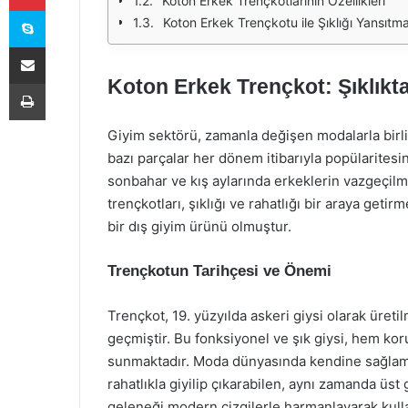
Koton Erkek Trençkotlarının Özellikleri
Skype
Koton Erkek Trençkotu ile Şıklığı Yansıtm
E-Posta ile paylaş
Koton Erkek Trençkot: Şıklıkt
Yazdır
Giyim sektörü, zamanla değişen modalarla birlik
bazı parçalar her dönem itibarıyla popülaritesin
sonbahar ve kış aylarında erkeklerin vazgeçilme
trençkotları, şıklığı ve rahatlığı bir araya getirm
bir dış giyim ürünü olmuştur.
Trençkotun Tarihçesi ve Önemi
Trençkot, 19. yüzyılda askeri giysi olarak üret
geçmiştir. Bu fonksiyonel ve şık giysi, hem k
sunmaktadır. Moda dünyasında kendine sağlam 
rahatlıkla giyilip çıkarabilen, aynı zamanda üs
geleneği modern çizgilerle harmanlayarak kulla