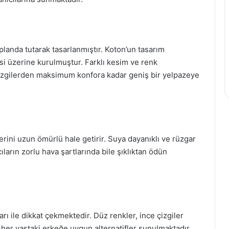
 planda tutarak tasarlanmıştır. Koton’un tasarım
esi üzerine kurulmuştur. Farklı kesim ve renk
 çizgilerden maksimum konfora kadar geniş bir yelpazeye
erini uzun ömürlü hale getirir. Suya dayanıklı ve rüzgar
ların zorlu hava şartlarında bile şıklıktan ödün
rı ile dikkat çekmektedir. Düz renkler, ince çizgiler
 her yaştaki erkeğe uygun alternatifler sunulmaktadır.