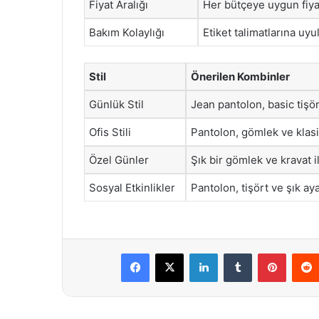
Fiyat Aralığı
Her bütçeye uygun fiyat
Bakım Kolaylığı
Etiket talimatlarına uyu
Stil
Önerilen Kombinler
Günlük Stil
Jean pantolon, basic tişör
Ofis Stili
Pantolon, gömlek ve klasik
Özel Günler
Şık bir gömlek ve kravat 
Sosyal Etkinlikler
Pantolon, tişört ve şık ayak
Facebook
X
LinkedIn
Tumblr
Pintere