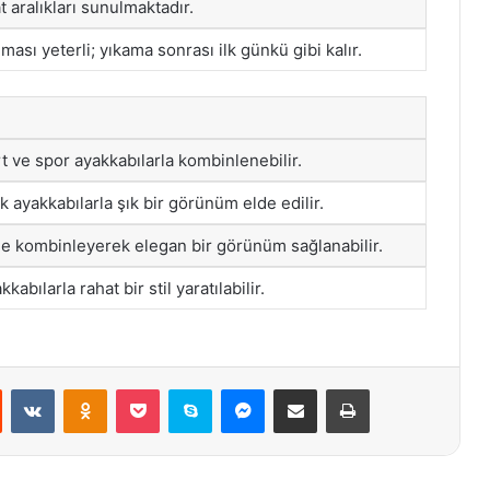
 aralıkları sunulmaktadır.
lması yeterli; yıkama sonrası ilk günkü gibi kalır.
t ve spor ayakkabılarla kombinlenebilir.
 ayakkabılarla şık bir görünüm elde edilir.
ile kombinleyerek elegan bir görünüm sağlanabilir.
kabılarla rahat bir stil yaratılabilir.
st
Reddit
VKontakte
Odnoklassniki
Pocket
Skype
Messenger
E-Posta ile paylaş
Yazdır