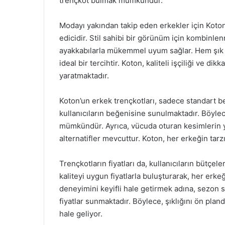
trençkot bulmak mümkündür.
Modayı yakından takip eden erkekler için Koton
edicidir. Stil sahibi bir görünüm için kombinle
ayakkabılarla mükemmel uyum sağlar. Hem şık 
ideal bir tercihtir. Koton, kaliteli işçiliği ve di
yaratmaktadır.
Koton’un erkek trençkotları, sadece standart b
kullanıcıların beğenisine sunulmaktadır. Böyle
mümkündür. Ayrıca, vücuda oturan kesimlerin ya
alternatifler mevcuttur. Koton, her erkeğin tarz
Trençkotların fiyatları da, kullanıcıların bütçe
kaliteyi uygun fiyatlarla buluşturarak, her erkeğ
deneyimini keyifli hale getirmek adına, sezon s
fiyatlar sunmaktadır. Böylece, şıklığını ön pland
hale geliyor.