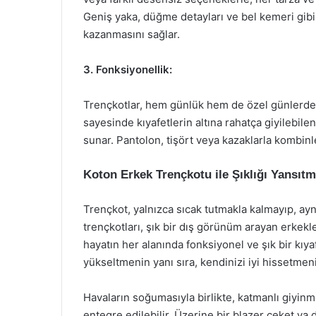
Geniş yaka, düğme detayları ve bel kemeri gibi 
kazanmasını sağlar.
3. Fonksiyonellik:
Trençkotlar, hem günlük hem de özel günlerde g
sayesinde kıyafetlerin altına rahatça giyilebi
sunar. Pantolon, tişört veya kazaklarla kombinle
Koton Erkek Trençkotu ile Şıklığı Yansıt
Trençkot, yalnızca sıcak tutmakla kalmayıp, ayn
trençkotları, şık bir dış görünüm arayan erkekle
hayatın her alanında fonksiyonel ve şık bir kıyafe
yükseltmenin yanı sıra, kendinizi iyi hissetmeni
Havaların soğumasıyla birlikte, katmanlı giyinme
entegre edilebilir. Üzerine bir blazer ceket ya 