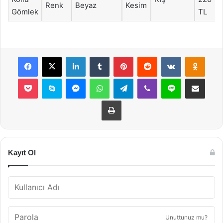
Renk
Beyaz
Kesim
Gömlek
TL
Facebook
X
LinkedIn
Tumblr
Pinterest
Reddit
VKontakte
Odnok
Pocket
Skype
Messenger
WhatsApp
Telegram
Viber
Line
E-Posta ile payla
Yazdır
Kayıt Ol
Unuttunuz mu?