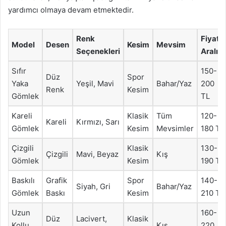
yardımcı olmaya devam etmektedir.
Renk
Fiyat
Model
Desen
Kesim
Mevsim
Seçenekleri
Aralığı
Sıfır
150-
Düz
Spor
Yaka
Yeşil, Mavi
Bahar/Yaz
200
Renk
Kesim
Gömlek
TL
Kareli
Klasik
Tüm
120-
Kareli
Kırmızı, Sarı
Gömlek
Kesim
Mevsimler
180 TL
Çizgili
Klasik
130-
Çizgili
Mavi, Beyaz
Kış
Gömlek
Kesim
190 TL
Baskılı
Grafik
Spor
140-
Siyah, Gri
Bahar/Yaz
Gömlek
Baskı
Kesim
210 TL
Uzun
160-
Düz
Lacivert,
Klasik
Kollu
Kış
220