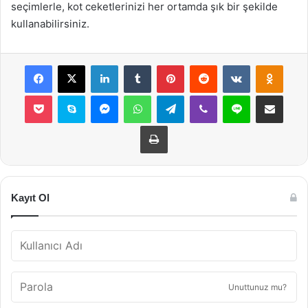
seçimlerle, kot ceketlerinizi her ortamda şık bir şekilde
kullanabilirsiniz.
Facebook
X
LinkedIn
Tumblr
Pinterest
Reddit
VKontakte
Odnok
Pocket
Skype
Messenger
WhatsApp
Telegram
Viber
Line
E-Posta ile payla
Yazdır
Kayıt Ol
Unuttunuz mu?