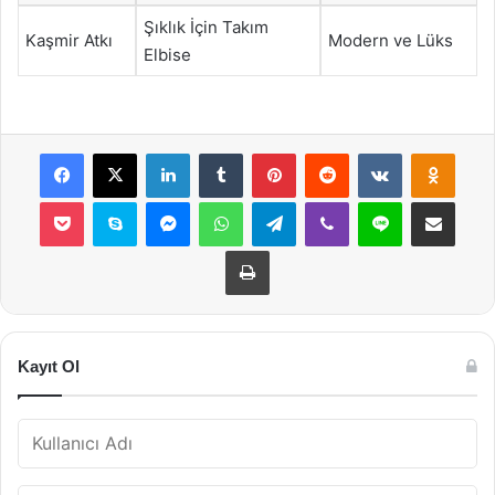
Şıklık İçin Takım
Kaşmir Atkı
Modern ve Lüks
Elbise
Facebook
X
LinkedIn
Tumblr
Pinterest
Reddit
VKontakte
Odnok
Pocket
Skype
Messenger
WhatsApp
Telegram
Viber
Line
E-Posta ile payla
Yazdır
Kayıt Ol