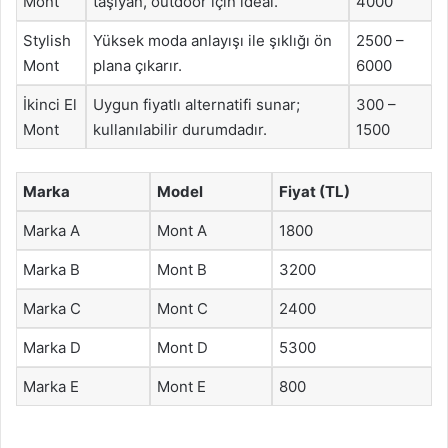
Mont
taşıyan, outdoor için ideal.
4000
Stylish
Yüksek moda anlayışı ile şıklığı ön
2500 –
Mont
plana çıkarır.
6000
İkinci El
Uygun fiyatlı alternatifi sunar;
300 –
Mont
kullanılabilir durumdadır.
1500
Marka
Model
Fiyat (TL)
Marka A
Mont A
1800
Marka B
Mont B
3200
Marka C
Mont C
2400
Marka D
Mont D
5300
Marka E
Mont E
800