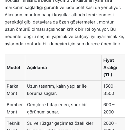
noktalar arasında beden uyumu ve kalitenin yanı sıra
markanın sağladığı garanti ve iade politikası da yer alıyor.
Alıcıların, montun hangi koşullar altında temizlenmesi
gerektiği gibi detaylara da özen göstermeleri, montun
uzun ömürlü olması açısından kritik bir rol oynuyor. Bu
nedenle, doğru seçimi yapmak ve bütçeyi iyi ayarlamak kış
aylarında konforlu bir deneyim için son derece önemlidir.
Fiyat
Model
Açıklama
Aralığı
(TL)
Parka
Uzun tasarım, kalın yapılar ile
1500 –
Mont
koruma sağlar.
3500
Bomber
Gençlere hitap eden, spor bir
600 –
Mont
görünüm sunar.
2000
Teknik
Su ve rüzgar geçirmez özellikler
2000 –