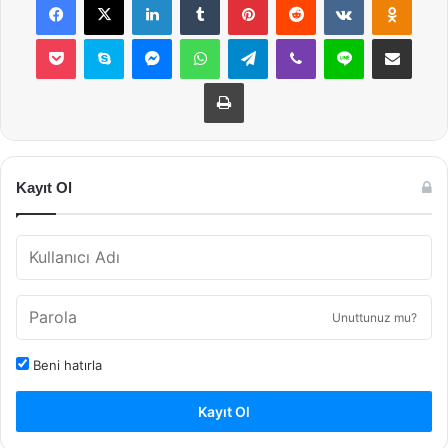
Pocket
Skype
Messenger
WhatsApp
Telegram
Viber
Line
E-Posta ile payla
Yazdır
Kayıt Ol
Unuttunuz mu?
Beni hatırla
Kayıt Ol