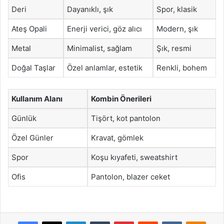
Deri
Dayanıklı, şık
Spor, klasik
Ateş Opali
Enerji verici, göz alıcı
Modern, şık
Metal
Minimalist, sağlam
Şık, resmi
Doğal Taşlar
Özel anlamlar, estetik
Renkli, bohem
Kullanım Alanı
Kombin Önerileri
Günlük
Tişört, kot pantolon
Özel Günler
Kravat, gömlek
Spor
Koşu kıyafeti, sweatshirt
Ofis
Pantolon, blazer ceket
Facebook
X
LinkedIn
Tumblr
Pinterest
Reddit
VKontakte
Odnok