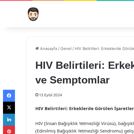
Anasayfa
/
Genel
/
HIV Belirtileri: Erkeklerde Görü
HIV Belirtileri: Erk
ve Semptomlar
Facebook
13 Eylül 2024
X
HIV Belirtileri: Erkeklerde Görülen İşaretl
LinkedIn
HIV (İnsan Bağışıklık Yetmezliği Virüsü), bağışık
Pinterest
(Edinilmiş Bağışıklık Yetmezliği Sendromu) geliş