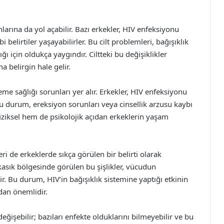
nlarına da yol açabilir. Bazı erkekler, HIV enfeksiyonu
i belirtiler yaşayabilirler. Bu cilt problemleri, bağışıklık
 için oldukça yaygındır. Ciltteki bu değişiklikler
a belirgin hale gelir.
eme sağlığı sorunları yer alır. Erkekler, HIV enfeksiyonu
 Bu durum, ereksiyon sorunları veya cinsellik arzusu kaybı
 fiziksel hem de psikolojik açıdan erkeklerin yaşam
i de erkeklerde sıkça görülen bir belirti olarak
 kasık bölgesinde görülen bu şişlikler, vücudun
r. Bu durum, HIV’in bağışıklık sistemine yaptığı etkinin
ndan önemlidir.
değişebilir; bazıları enfekte olduklarını bilmeyebilir ve bu