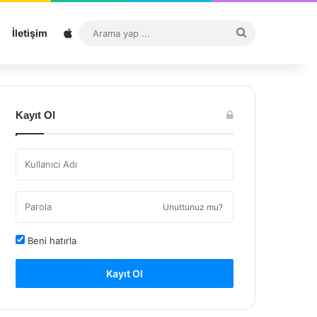
Sitemap
Arama
İletişim
yap
...
Kayıt Ol
Unuttunuz mu?
Beni hatırla
Kayıt Ol