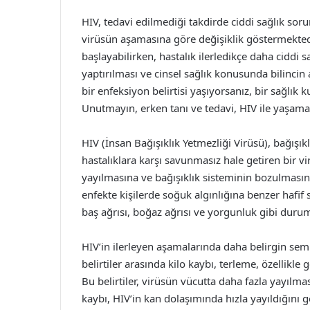
HIV, tedavi edilmediği takdirde ciddi sağlık sorun
virüsün aşamasına göre değişiklik göstermektedi
başlayabilirken, hastalık ilerledikçe daha ciddi s
yaptırılması ve cinsel sağlık konusunda bilincin a
bir enfeksiyon belirtisi yaşıyorsanız, bir sağl
Unutmayın, erken tanı ve tedavi, HIV ile yaşam
HIV (İnsan Bağışıklık Yetmezliği Virüsü), bağışık
hastalıklara karşı savunmasız hale getiren bir vir
yayılmasına ve bağışıklık sisteminin bozulmasına 
enfekte kişilerde soğuk algınlığına benzer hafif
baş ağrısı, boğaz ağrısı ve yorgunluk gibi duruml
HIV’in ilerleyen aşamalarında daha belirgin sem
belirtiler arasında kilo kaybı, terleme, özellikle
Bu belirtiler, virüsün vücutta daha fazla yayılması 
kaybı, HIV’in kan dolaşımında hızla yayıldığını g