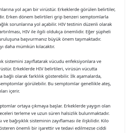
larına yol açan bir virüstür. Erkeklerde görülen belirtiler,
r. Erken dönem belirtileri grip benzeri semptomlarla
ağlık sorunlarına yol açabilir. HIV testinin düzenli olarak
rtırılması, HIV ile ilgili oldukça önemlidir. Eğer şüpheli
ık kuruluşuna başvurmanız büyük önem taşımaktadır.
ayı daha mümkün kılacaktır.
lık sistemini zayıflatarak vücudu enfeksiyonlara ve
üstür. Erkeklerde HIV belirtileri, virüsün vücutta
bağlı olarak farklılık gösterebilir. İlk aşamalarda,
 semptomlar görülebilir. Bu semptomlar genellikle ateş,
arı içerir.
ptomlar ortaya çıkmaya başlar. Erkeklerde yaygın olan
 geceleri terleme ve uzun süren halsizlik bulunmaktadır.
ve bağışıklık sisteminin zayıflaması ile ilişkilidir. Kilo
österen önemli bir işarettir ve tedavi edilmezse ciddi