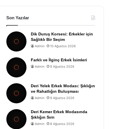
Son Yazılar
Dik Duruş Korsesi: Erkekler için
Sağlıklı Bir Seçim
Admin
10 Ağustos 2026
Farklı ve İlginç Erkek İsimleri
Admin
9 Ağustos 2026
Deri Yelek Erkek Modası: Şıklığın
ve Rahatlığın Buluşması
Admin
9 Ağustos 2026
Deri Kemer Erkek Modasında
Şıklığın Sırrı
Admin
8 Ağustos 2026