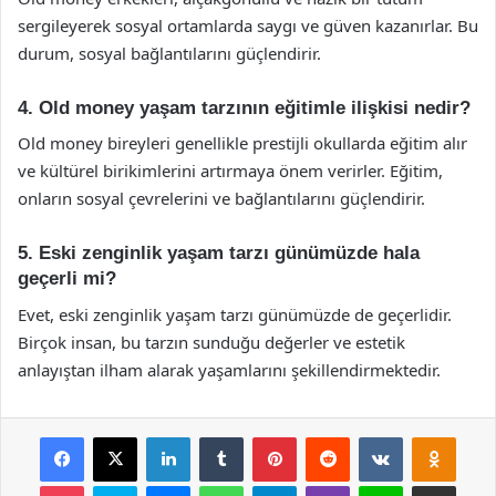
sergileyerek sosyal ortamlarda saygı ve güven kazanırlar. Bu
durum, sosyal bağlantılarını güçlendirir.
4. Old money yaşam tarzının eğitimle ilişkisi nedir?
Old money bireyleri genellikle prestijli okullarda eğitim alır
ve kültürel birikimlerini artırmaya önem verirler. Eğitim,
onların sosyal çevrelerini ve bağlantılarını güçlendirir.
5. Eski zenginlik yaşam tarzı günümüzde hala
geçerli mi?
Evet, eski zenginlik yaşam tarzı günümüzde de geçerlidir.
Birçok insan, bu tarzın sunduğu değerler ve estetik
anlayıştan ilham alarak yaşamlarını şekillendirmektedir.
Facebook
X
LinkedIn
Tumblr
Pinterest
Reddit
VKontakte
Odnok
Pocket
Skype
Messenger
WhatsApp
Telegram
Viber
Line
E-Posta ile payla