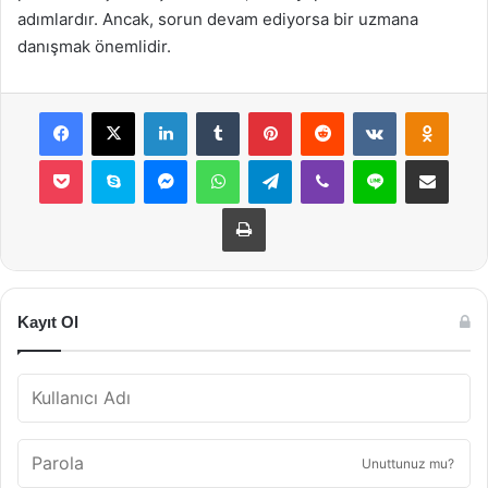
adımlardır. Ancak, sorun devam ediyorsa bir uzmana
danışmak önemlidir.
Facebook
X
LinkedIn
Tumblr
Pinterest
Reddit
VKontakte
Odnok
Pocket
Skype
Messenger
WhatsApp
Telegram
Viber
Line
E-Posta ile payla
Yazdır
Kayıt Ol
Unuttunuz mu?