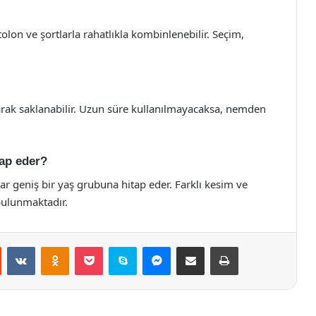
on ve şortlarla rahatlıkla kombinlenebilir. Seçim,
arak saklanabilir. Uzun süre kullanılmayacaksa, nemden
ap eder?
r geniş bir yaş grubuna hitap eder. Farklı kesim ve
bulunmaktadır.
st
Reddit
VKontakte
Odnoklassniki
Pocket
Skype
Messenger
E-Posta ile paylaş
Yazdır