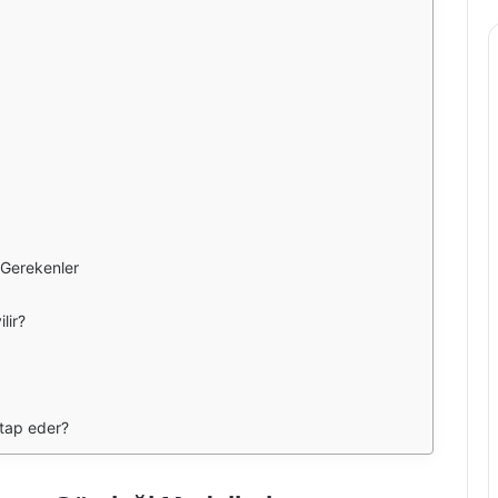
 Gerekenler
lir?
tap eder?