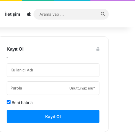
Sitemap
Arama
İletişim
yap
...
Kayıt Ol
Unuttunuz mu?
Beni hatırla
Kayıt Ol