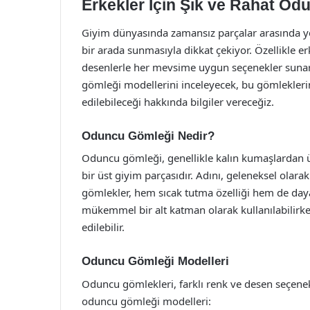
Erkekler İçin Şık ve Rahat Od
Giyim dünyasında zamansız parçalar arasında y
bir arada sunmasıyla dikkat çekiyor. Özellikle erk
desenlerle her mevsime uygun seçenekler sunar.
gömleği modellerini inceleyecek, bu gömlekleri
edilebileceği hakkında bilgiler vereceğiz.
Oduncu Gömleği Nedir?
Oduncu gömleği, genellikle kalın kumaşlardan üre
bir üst giyim parçasıdır. Adını, geleneksel olarak
gömlekler, hem sıcak tutma özelliği hem de dayanık
mükemmel bir alt katman olarak kullanılabilirken,
edilebilir.
Oduncu Gömleği Modelleri
Oduncu gömlekleri, farklı renk ve desen seçenekle
oduncu gömleği modelleri: