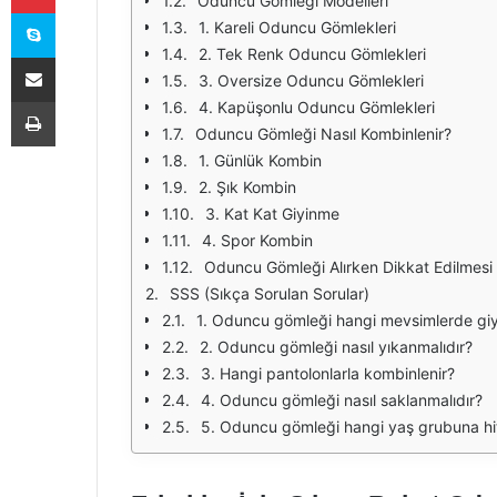
Oduncu Gömleği Modelleri
Skype
1. Kareli Oduncu Gömlekleri
2. Tek Renk Oduncu Gömlekleri
E-Posta ile paylaş
3. Oversize Oduncu Gömlekleri
Yazdır
4. Kapüşonlu Oduncu Gömlekleri
Oduncu Gömleği Nasıl Kombinlenir?
1. Günlük Kombin
2. Şık Kombin
3. Kat Kat Giyinme
4. Spor Kombin
Oduncu Gömleği Alırken Dikkat Edilmesi
SSS (Sıkça Sorulan Sorular)
1. Oduncu gömleği hangi mevsimlerde giyi
2. Oduncu gömleği nasıl yıkanmalıdır?
3. Hangi pantolonlarla kombinlenir?
4. Oduncu gömleği nasıl saklanmalıdır?
5. Oduncu gömleği hangi yaş grubuna hi