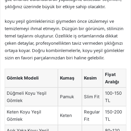
şıklığınız üzerinde büyük bir etkiye sahip olacaktır.
koyu yeşil gömleklerinizi giymeden önce ütülemeyi ve
temizlemeyi ihmal etmeyin. Düzgün bir görünüm, stilinizin
temel taşlarını oluşturur. Özellikle iş ortamlarında dikkat
çeken detaylar, profesyonellikten taviz vermeden şıklığınızı
ortaya koyar. Doğru kombinlemelerle, koyu yeşil gömlekler
sizin en favori parçalarınızdan biri haline gelebilir.
Fiyat
Gömlek Modeli
Kumaş
Kesim
Aralığı
Düğmeli Koyu Yeşil
100-150
Pamuk
Slim Fit
Gömlek
TL
Keten Koyu Yeşil
Regular
150-200
Keten
Gömlek
Fit
TL
Açık Yaka Koyu Yeşil
80-120