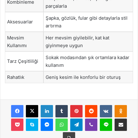
Kombinleme
parçalarla
Şapka, gözlük, fular gibi detaylarla stil
Aksesuarlar
artırma
Mevsim
Her mevsim giyilebilir, kat kat
Kullanımı
giyinmeye uygun
Sokak modasından şık ortamlara kadar
Tarz Çeşitliliği
kullanım
Rahatlık
Geniş kesim ile konforlu bir oturuş
Facebook
X
LinkedIn
Tumblr
Pinterest
Reddit
VKontakte
Odnok
Pocket
Skype
Messenger
WhatsApp
Telegram
Viber
Line
E-Posta ile payla
Yazdır