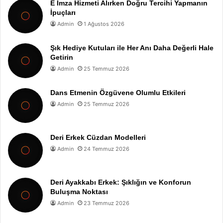
E İmza Hizmeti Alırken Doğru Tercihi Yapmanın
İpuçları
Admin
1 Ağustos 2026
Şık Hediye Kutuları ile Her Anı Daha Değerli Hale
Getirin
Admin
25 Temmuz 2026
Dans Etmenin Özgüvene Olumlu Etkileri
Admin
25 Temmuz 2026
Deri Erkek Cüzdan Modelleri
Admin
24 Temmuz 2026
Deri Ayakkabı Erkek: Şıklığın ve Konforun
Buluşma Noktası
Admin
23 Temmuz 2026