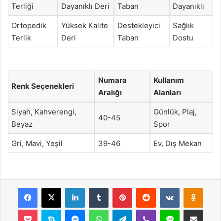
Terliği
Dayanıklı Deri
Taban
Dayanıklı
Ortopedik
Yüksek Kalite
Destekleyici
Sağlık
Terlik
Deri
Taban
Dostu
Numara
Kullanım
Renk Seçenekleri
Aralığı
Alanları
Siyah, Kahverengi,
Günlük, Plaj,
40-45
Beyaz
Spor
Gri, Mavi, Yeşil
39-46
Ev, Dış Mekan
Facebook
X
LinkedIn
Tumblr
Pinterest
Reddit
VKontakte
Odnok
Pocket
Skype
Messenger
WhatsApp
Telegram
Viber
Line
E-Posta ile payla