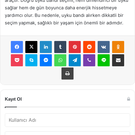
araçtır. Doğru uyku bandı seçimi, hem dinlendirici bir uyku
sağlar hem de gün boyunca daha enerjik hissetmeye
yardımcı olur. Bu nedenle, uyku bandı alırken dikkatli bir
seçim yapmak, sağlıklı bir yaşam için önemli bir adımdır.
Facebook
X
LinkedIn
Tumblr
Pinterest
Reddit
VKontakte
Odnok
Pocket
Skype
Messenger
WhatsApp
Telegram
Viber
Line
E-Posta ile payla
Yazdır
Kayıt Ol