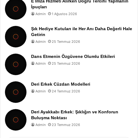
E İmza Hizmeti Alırken Doğru Tercihi Yapmanın
İpuçları
Admin
1 Ağustos 2026
Şık Hediye Kutuları ile Her Anı Daha Değerli Hale
Getirin
Admin
25 Temmuz 2026
Dans Etmenin Özgüvene Olumlu Etkileri
Admin
25 Temmuz 2026
Deri Erkek Cüzdan Modelleri
Admin
24 Temmuz 2026
Deri Ayakkabı Erkek: Şıklığın ve Konforun
Buluşma Noktası
Admin
23 Temmuz 2026