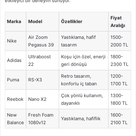
etkileyici bir deneyim sunuyor.
Fiyat
Marka
Model
Özellikler
Aralığı
Air Zoom
Yastıklama, hafif
1500-
Nike
Pegasus 39
tasarım
2000 TL
Ultraboost
Koşu için özel, enerji
1800-
Adidas
22
geri dönüşü
2300 TL
Retro tasarım,
1200-
Puma
RS-X3
konforlu iç taban
1700 TL
Çok yönlü kullanım,
1300-
Reebok
Nano X2
dayanıklı
1800 TL
New
Fresh Foam
1600-
Yastıklama, hafiflik
Balance
1080v12
2100 TL