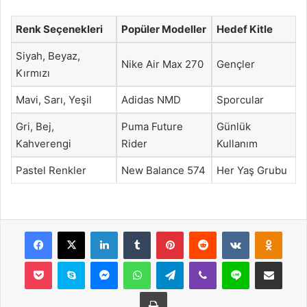
Renk Seçenekleri
Popüler Modeller
Hedef Kitle
Siyah, Beyaz,
Nike Air Max 270
Gençler
Kırmızı
Mavi, Sarı, Yeşil
Adidas NMD
Sporcular
Gri, Bej,
Puma Future
Günlük
Kahverengi
Rider
Kullanım
Pastel Renkler
New Balance 574
Her Yaş Grubu
Facebook
X
LinkedIn
Tumblr
Pinterest
Reddit
VKontakte
Odnok
Pocket
Skype
Messenger
WhatsApp
Telegram
Viber
Line
E-Posta ile payla
Yazdır