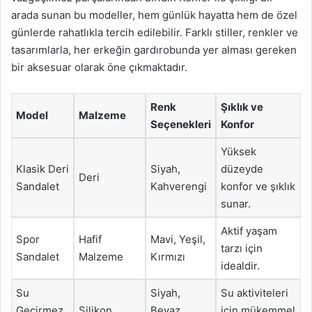
arada sunan bu modeller, hem günlük hayatta hem de özel
günlerde rahatlıkla tercih edilebilir. Farklı stiller, renkler ve
tasarımlarla, her erkeğin gardırobunda yer alması gereken
bir aksesuar olarak öne çıkmaktadır.
Renk
Şıklık ve
Model
Malzeme
Seçenekleri
Konfor
Yüksek
Klasik Deri
Siyah,
düzeyde
Deri
Sandalet
Kahverengi
konfor ve şıklık
sunar.
Aktif yaşam
Spor
Hafif
Mavi, Yeşil,
tarzı için
Sandalet
Malzeme
Kırmızı
idealdir.
Su
Siyah,
Su aktiviteleri
Geçirmez
Silikon
Beyaz,
için mükemmel