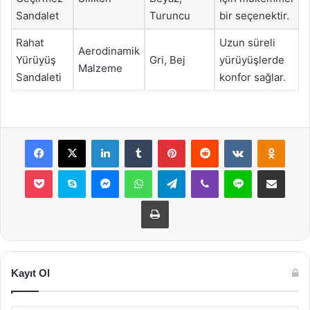
Sandalet
Turuncu
bir seçenektir.
Rahat
Uzun süreli
Aerodinamik
Yürüyüş
Gri, Bej
yürüyüşlerde
Malzeme
Sandaleti
konfor sağlar.
Facebook
X
LinkedIn
Tumblr
Pinterest
Reddit
VKontakte
Odnok
Pocket
Skype
Messenger
WhatsApp
Telegram
Viber
Line
E-Posta ile payla
Yazdır
Kayıt Ol