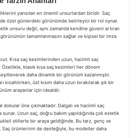
ve Tarzın Anahtarı
iliklerini yansıtan en önemli unsurlardan biridir. Saç
de özel günlerdeki görünümde belirleyici bir rol oynar.
stetik unsuru değil, aynı zamanda kendine güveni artıran
m görünümün tamamlanmasını sağlar ve kişisel bir imza
ut. Kısa saç kesimlerinden uzun, hacimli saç
 Özellikle, klasik kısa saç kesimleri her dönem
çeşitlenerek daha dinamik bir görünüm kazanmıştır.
 kısaltılırken, üst kısım daha uzun bırakılarak şık bir
rünüm arayanlar için idealdir.
l dokular öne çıkmaktadır. Dalgalı ve hacimli saç
da sunar. Uzun saç, doğru bakım yapıldığında çok estetik
ukleli stillerle bir araya geldiğinde. Bu tarz, genç ve
 Saç ürünlerinin de desteğiyle, bu modeller daha