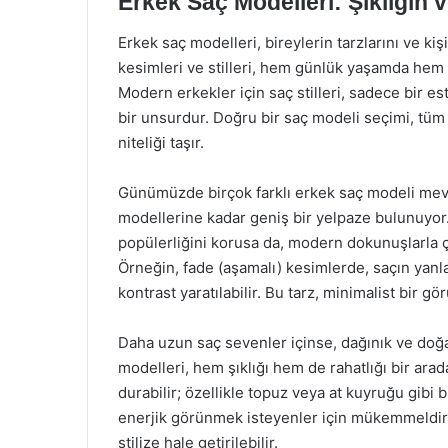
Erkek Saç Modelleri: Şıklığın 
Erkek saç modelleri, bireylerin tarzlarını ve kiş
kesimleri ve stilleri, hem günlük yaşamda hem 
Modern erkekler için saç stilleri, sadece bir e
bir unsurdur. Doğru bir saç modeli seçimi, tü
niteliği taşır.
Günümüzde birçok farklı erkek saç modeli mevc
modellerine kadar geniş bir yelpaze bulunuyor.
popülerliğini korusa da, modern dokunuşlarla 
Örneğin, fade (aşamalı) kesimlerde, saçın yanları
kontrast yaratılabilir. Bu tarz, minimalist bir gö
Daha uzun saç sevenler içinse, dağınık ve doğa
modelleri, hem şıklığı hem de rahatlığı bir ara
durabilir; özellikle topuz veya at kuyruğu gibi b
enerjik görünmek isteyenler için mükemmeldir.
stilize hale getirilebilir.