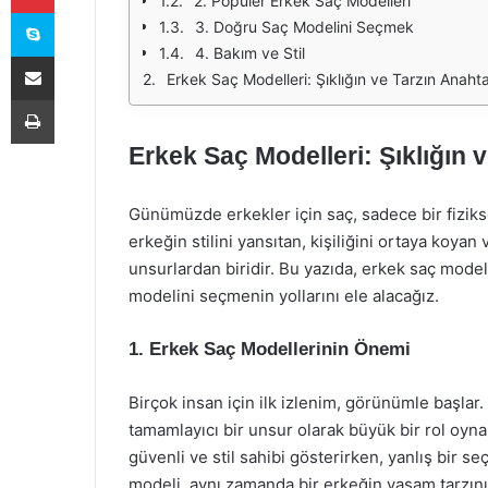
2. Popüler Erkek Saç Modelleri
Skype
3. Doğru Saç Modelini Seçmek
4. Bakım ve Stil
E-Posta ile paylaş
Erkek Saç Modelleri: Şıklığın ve Tarzın Anahta
Yazdır
Erkek Saç Modelleri: Şıklığın 
Günümüzde erkekler için saç, sadece bir fiziks
erkeğin stilini yansıtan, kişiliğini ortaya ko
unsurlardan biridir. Bu yazıda, erkek saç model
modelini seçmenin yollarını ele alacağız.
1. Erkek Saç Modellerinin Önemi
Birçok insan için ilk izlenim, görünümle başlar.
tamamlayıcı bir unsur olarak büyük bir rol oynar
güvenli ve stil sahibi gösterirken, yanlış bir s
modeli, aynı zamanda bir erkeğin yaşam tarzını,