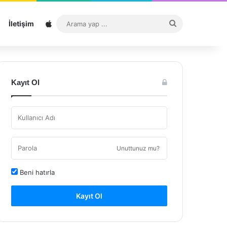
Sitemap
Arama
İletişim
yap
...
Kayıt Ol
Unuttunuz mu?
Beni hatırla
Kayıt Ol