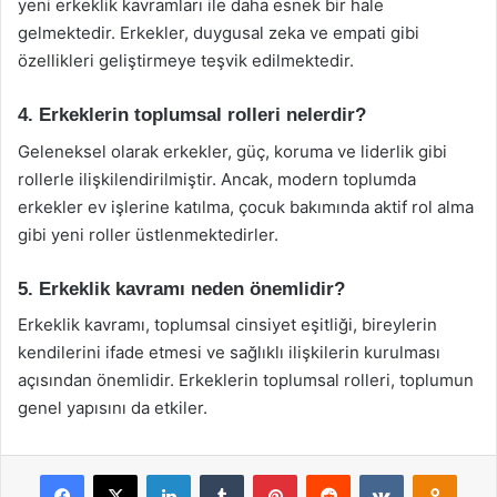
yeni erkeklik kavramları ile daha esnek bir hale
gelmektedir. Erkekler, duygusal zeka ve empati gibi
özellikleri geliştirmeye teşvik edilmektedir.
4. Erkeklerin toplumsal rolleri nelerdir?
Geleneksel olarak erkekler, güç, koruma ve liderlik gibi
rollerle ilişkilendirilmiştir. Ancak, modern toplumda
erkekler ev işlerine katılma, çocuk bakımında aktif rol alma
gibi yeni roller üstlenmektedirler.
5. Erkeklik kavramı neden önemlidir?
Erkeklik kavramı, toplumsal cinsiyet eşitliği, bireylerin
kendilerini ifade etmesi ve sağlıklı ilişkilerin kurulması
açısından önemlidir. Erkeklerin toplumsal rolleri, toplumun
genel yapısını da etkiler.
Facebook
X
LinkedIn
Tumblr
Pinterest
Reddit
VKontakte
Odnok