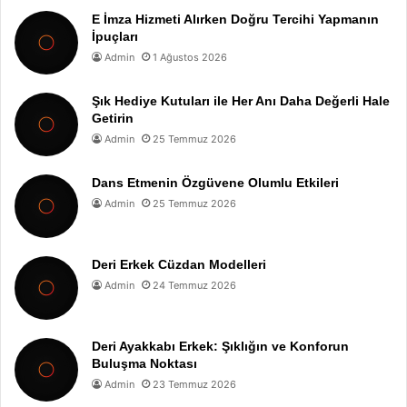
E İmza Hizmeti Alırken Doğru Tercihi Yapmanın
İpuçları
Admin
1 Ağustos 2026
Şık Hediye Kutuları ile Her Anı Daha Değerli Hale
Getirin
Admin
25 Temmuz 2026
Dans Etmenin Özgüvene Olumlu Etkileri
Admin
25 Temmuz 2026
Deri Erkek Cüzdan Modelleri
Admin
24 Temmuz 2026
Deri Ayakkabı Erkek: Şıklığın ve Konforun
Buluşma Noktası
Admin
23 Temmuz 2026