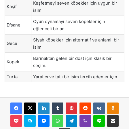
Keşfetmeyi seven köpekler için uygun bir
Kaşif
isim.
Oyun oynamayı seven köpekler için
Efsane
eğlenceli bir ad.
Siyah köpekler için alternatif ve anlamlı bir
Gece
isim.
Barınaktan gelen bir dost için klasik bir
Köpek
seçim.
Turta
Yaratıcı ve tatlı bir isim tercih edenler için.
Facebook
X
LinkedIn
Tumblr
Pinterest
Reddit
VKontakte
Odnok
Pocket
Skype
Messenger
WhatsApp
Telegram
Viber
Line
E-Posta ile payla
Yazdır