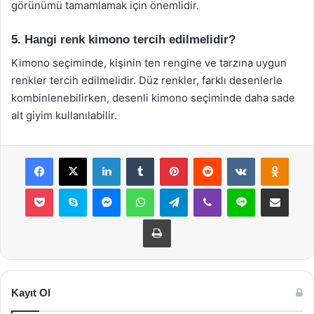
görünümü tamamlamak için önemlidir.
5. Hangi renk kimono tercih edilmelidir?
Kimono seçiminde, kişinin ten rengine ve tarzına uygun
renkler tercih edilmelidir. Düz renkler, farklı desenlerle
kombinlenebilirken, desenli kimono seçiminde daha sade
alt giyim kullanılabilir.
Facebook
X
LinkedIn
Tumblr
Pinterest
Reddit
VKontakte
Odnok
Pocket
Skype
Messenger
WhatsApp
Telegram
Viber
Line
E-Posta ile payla
Yazdır
Kayıt Ol