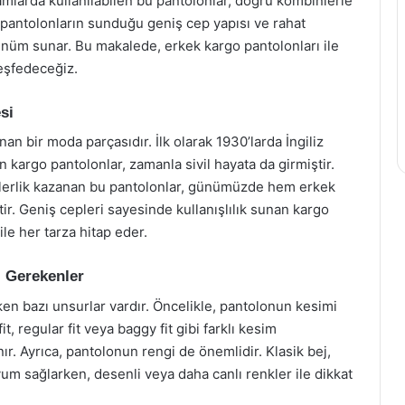
mlarda kullanılabilen bu pantolonlar, doğru kombinlerle
 pantolonların sunduğu geniş cep yapısı ve rahat
rünüm sunar. Bu makalede, erkek kargo pantolonları ile
keşfedeceğiz.
si
an bir moda parçasıdır. İlk olarak 1930’larda İngiliz
n kargo pantolonlar, zamanla sivil hayata da girmiştir.
ülerlik kazanan bu pantolonlar, günümüzde hem erkek
r. Geniş cepleri sayesinde kullanışlılık sunan kargo
le her tarza hitap eder.
 Gerekenler
n bazı unsurlar vardır. Öncelikle, pantolonun kesimi
t, regular fit veya baggy fit gibi farklı kesim
nır. Ayrıca, pantolonun rengi de önemlidir. Klasik bej,
yum sağlarken, desenli veya daha canlı renkler ile dikkat