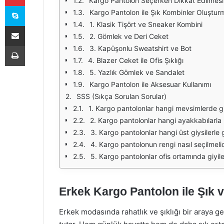
Kargo Pantolon Seçerken Dikkat Edilmesi
Skype
Kargo Pantolon ile Şık Kombinler Oluştur
1. Klasik Tişört ve Sneaker Kombini
E-Posta ile paylaş
2. Gömlek ve Deri Ceket
Yazdır
3. Kapüşonlu Sweatshirt ve Bot
4. Blazer Ceket ile Ofis Şıklığı
5. Yazlık Gömlek ve Sandalet
Kargo Pantolon ile Aksesuar Kullanımı
SSS (Sıkça Sorulan Sorular)
1. Kargo pantolonlar hangi mevsimlerde giy
2. Kargo pantolonlar hangi ayakkabılarla
3. Kargo pantolonlar hangi üst giysilerle gi
4. Kargo pantolonun rengi nasıl seçilmelid
5. Kargo pantolonlar ofis ortamında giyile
Erkek Kargo Pantolon ile Şık 
Erkek modasında rahatlık ve şıklığı bir araya g