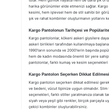
tutar. Hem günlük hayatta hem de daha şık orta
harika görünümler elde etmenizi sağlar. Kargo
kesimi, hem işlevsel hem de stil sahibi bir gö
şık ve rahat kombinler oluşturmanın yollarını 
Kargo Pantolonun Tarihçesi ve Popülarite
Kargo pantolonlar, kökeni askeri giysilere dayan
askeri birlikleri tarafından kullanılmaya başlana
1990’ların sonunda ve 2000’lerin başında pop
hem de kadın modasında önemli bir yere sahipti
pantolonlar, farklı kumaş ve kesim seçenekleri i
Kargo Pantolon Seçerken Dikkat Edilmesi
Kargo pantolon seçerken dikkat edilmesi gereke
ve bedeni, vücut tipinize uygun olmalıdır. Slim fi
seçenekleri, farklı stiller yaratmanıza olanak ta
siyah veya yeşil gibi renkler, birçok parçayla u
çekici kombinler oluşturabilirsiniz.