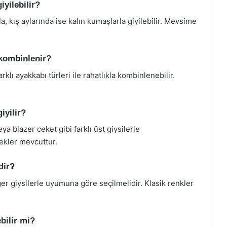
yilebilir?
a, kış aylarında ise kalın kumaşlarla giyilebilir. Mevsime
 kombinlenir?
rklı ayakkabı türleri ile rahatlıkla kombinlenebilir.
iyilir?
a blazer ceket gibi farklı üst giysilerle
ekler mevcuttur.
dir?
er giysilerle uyumuna göre seçilmelidir. Klasik renkler
bilir mi?