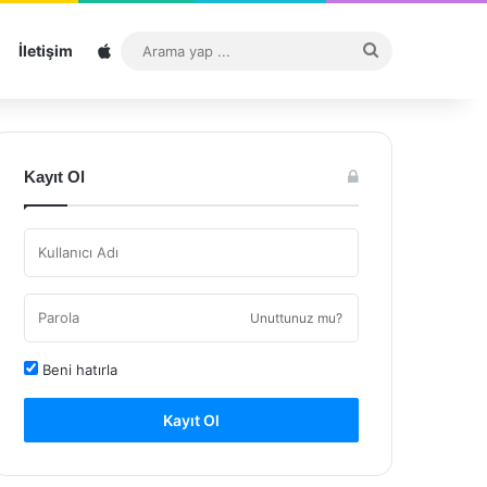
Sitemap
Arama
İletişim
yap
...
Kayıt Ol
Unuttunuz mu?
Beni hatırla
Kayıt Ol