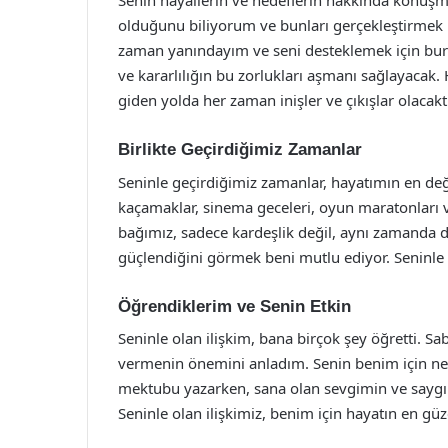
Senin hayallerin ve hedeflerin hakkında konuşm
olduğunu biliyorum ve bunları gerçekleştirmek 
zaman yanındayım ve seni desteklemek için bura
ve kararlılığın bu zorlukları aşmanı sağlayacak.
giden yolda her zaman inişler ve çıkışlar olacak
Birlikte Geçirdiğimiz Zamanlar
Seninle geçirdiğimiz zamanlar, hayatımın en değer
kaçamaklar, sinema geceleri, oyun maratonları v
bağımız, sadece kardeşlik değil, aynı zamanda 
güçlendiğini görmek beni mutlu ediyor. Seninle 
Öğrendiklerim ve Senin Etkin
Seninle olan ilişkim, bana birçok şey öğretti. S
vermenin önemini anladım. Senin benim için n
mektubu yazarken, sana olan sevgimin ve saygım
Seninle olan ilişkimiz, benim için hayatın en güz