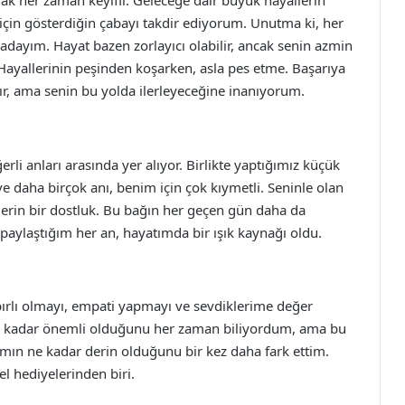
ak her zaman keyifli. Geleceğe dair büyük hayallerin
için gösterdiğin çabayı takdir ediyorum. Unutma ki, her
dayım. Hayat bazen zorlayıcı olabilir, ancak senin azmin
 Hayallerinin peşinden koşarken, asla pes etme. Başarıya
tır, ama senin bu yolda ilerleyeceğine inanıyorum.
li anları arasında yer alıyor. Birlikte yaptığımız küçük
e daha birçok anı, benim için çok kıymetli. Seninle olan
derin bir dostluk. Bu bağın her geçen gün daha da
paylaştığım her an, hayatımda bir ışık kaynağı oldu.
abırlı olmayı, empati yapmayı ve sevdiklerime değer
e kadar önemli olduğunu her zaman biliyordum, ama bu
ın ne kadar derin olduğunu bir kez daha fark ettim.
el hediyelerinden biri.