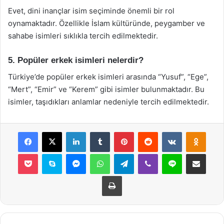
Evet, dini inançlar isim seçiminde önemli bir rol
oynamaktadır. Özellikle İslam kültüründe, peygamber ve
sahabe isimleri sıklıkla tercih edilmektedir.
5. Popüler erkek isimleri nelerdir?
Türkiye’de popüler erkek isimleri arasında “Yusuf”, “Ege”,
“Mert”, “Emir” ve “Kerem” gibi isimler bulunmaktadır. Bu
isimler, taşıdıkları anlamlar nedeniyle tercih edilmektedir.
Facebook
X
LinkedIn
Tumblr
Pinterest
Reddit
VKontakte
Odnok
Pocket
Skype
Messenger
WhatsApp
Telegram
Viber
Line
E-Posta ile payla
Yazdır