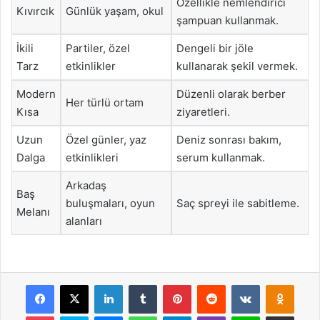
Özellikle nemlendirici
Kıvırcık
Günlük yaşam, okul
şampuan kullanmak.
İkili
Partiler, özel
Dengeli bir jöle
Tarz
etkinlikler
kullanarak şekil vermek.
Modern
Düzenli olarak berber
Her türlü ortam
Kısa
ziyaretleri.
Uzun
Özel günler, yaz
Deniz sonrası bakım,
Dalga
etkinlikleri
serum kullanmak.
Arkadaş
Baş
buluşmaları, oyun
Saç spreyi ile sabitleme.
Melanı
alanları
Facebook
X
LinkedIn
Tumblr
Pinterest
Reddit
VKontakte
Odnok
Pocket
Skype
Messenger
WhatsApp
Telegram
Viber
Line
E-Posta ile payla