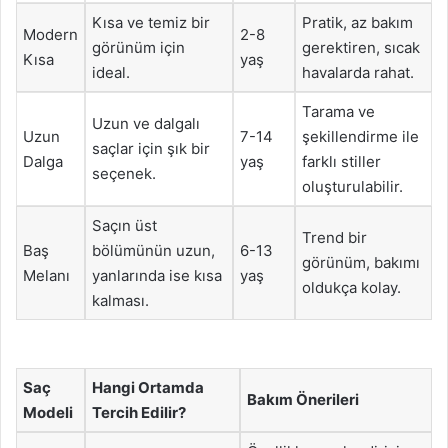
Kısa ve temiz bir
Pratik, az bakım
Modern
2-8
görünüm için
gerektiren, sıcak
Kısa
yaş
ideal.
havalarda rahat.
Tarama ve
Uzun ve dalgalı
Uzun
7-14
şekillendirme ile
saçlar için şık bir
Dalga
yaş
farklı stiller
seçenek.
oluşturulabilir.
Saçın üst
Trend bir
Baş
bölümünün uzun,
6-13
görünüm, bakımı
Melanı
yanlarında ise kısa
yaş
oldukça kolay.
kalması.
Saç
Hangi Ortamda
Bakım Önerileri
Modeli
Tercih Edilir?