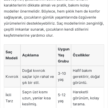
karakterlerini dikkate almalı ve pratik, bakımı kolay
modeller önermelidir. Böylece, hem şıklık hem de konfor
sağlayarak, çocukların günlük yaşamlarında özgüvenle
yürümelerini destekleyebiliriz. Saç modellerinin zenginliği,
çeşitli imkanlar sunarak, çocukların kendi stillerini
keşfetmelerine yardımcı olur.
Uygun
Saç
Açıklama
Yaş
Özellikler
Modeli
Grubu
Doğal kıvırcık
Hafif bakım
3-10
Kıvırcık
saçlar için rahat ve
gerektirir, doğal
yaş
şık bir stil.
görüntü.
Saçın üst kısmı
Hareketli
İkili
5-12
uzun, yanlar kısa
görünüm, kolay
Tarz
yaş
kesilmiş.
tarama.