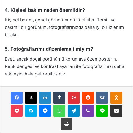
4. Kişisel bakım neden önemlidir?
Kişisel bakım, genel görünümünüzü etkiler. Temiz ve
bakımlı bir görünüm, fotoğraflarınızda daha iyi bir izlenim
bırakır.
5. Fotoğraflarımı düzenlemeli miyim?
Evet, ancak doğal görünümü korumaya özen gösterin.
Renk dengesi ve kontrast ayarları ile fotoğraflarınızı daha
etkileyici hale getirebilirsiniz.
Facebook
X
LinkedIn
Tumblr
Pinterest
Reddit
VKontakte
Odnok
Pocket
Skype
Messenger
WhatsApp
Telegram
Viber
Line
E-Posta ile payla
Yazdır