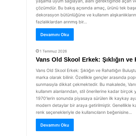
yaşama uyum sağlayan, alanı gerektiğinde açan ve ku
çözümdür. Bu bakış açısında amaç, ürünü tek başın
dekorasyon bütünlüğüne ve kullanım alışkanlıklarına
fazlalıklardan arınmış bir…
Devamını Oku
1 Temmuz 2026
Vans Old Skool Erkek: Şıklığın ve
Vans Old Skool Erkek: Şıklığın ve Rahatlığın Buluş
marka olarak bilinir. Özellikle gençler arasında popü
sunmasıyla dikkat çekmektedir. Bu makalede, Vans
kullanım alanlarından, stil önerilerine kadar birço
1970’lerin sonunda piyasaya sürülen ilk kaykay aya
modern detaylar bir araya getirilmiştir. Genellikle 
renk seçenekleriyle de kullanıcıların beğenisine…
Devamını Oku