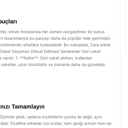
puçları
ketler, erkek modasında her zaman vazgeçilmez bir parça
rn tasarımlarıyla bu parçayı daha da popüler hale getirmiştir.
mbinlerde rahatlıkla kullanılabilir. Bu makalede, Zara erkek
i Ceket Seçerken Dikkat Edilmesi Gerekenler Deri ceket
ardır: 1. **Kalite**: Deri ceket alırken, kullanılan
i ceketler, uzun ömürlüdür ve zamanla daha da güzelleşir.
ğınızı Tamamlayın
Giyimde şıklık, sadece kıyafetlerin uyumu ile değil, aynı
dir. Özellikle erkekler için botlar, hem şıklığı artıran hem de