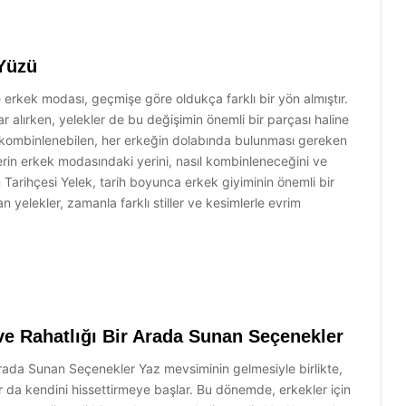
 Yüzü
erkek modası, geçmişe göre oldukça farklı bir yön almıştır.
r alırken, yelekler de bu değişimin önemli bir parçası haline
rle kombinlenebilen, her erkeğin dolabında bulunması gereken
erin erkek modasındaki yerini, nasıl kombinleneceğini ve
in Tarihçesi Yelek, tarih boyunca erkek giyiminin önemli bir
 yelekler, zamanla farklı stiller ve kesimlerle evrim
 ve Rahatlığı Bir Arada Sunan Seçenekler
 Arada Sunan Seçenekler Yaz mevsiminin gelmesiyle birlikte,
r da kendini hissettirmeye başlar. Bu dönemde, erkekler için