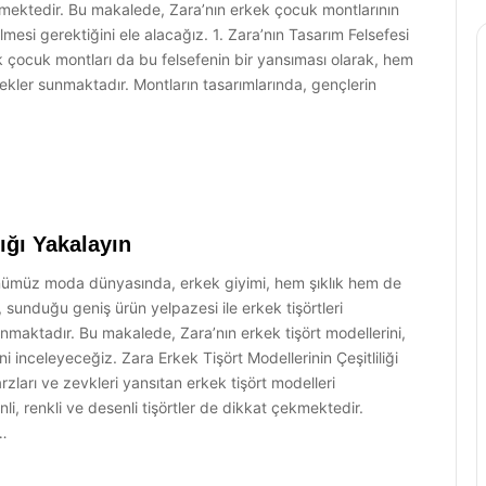
kmektedir. Bu makalede, Zara’nın erkek çocuk montlarının
ilmesi gerektiğini ele alacağız. 1. Zara’nın Tasarım Felsefesi
k çocuk montları da bu felsefenin bir yansıması olarak, hem
nekler sunmaktadır. Montların tasarımlarında, gençlerin
lığı Yakalayın
 Günümüz moda dünyasında, erkek giyimi, hem şıklık hem de
, sunduğu geniş ürün yelpazesi ile erkek tişörtleri
maktadır. Bu makalede, Zara’nın erkek tişört modellerini,
ini inceleyeceğiz. Zara Erkek Tişört Modellerinin Çeşitliliği
rzları ve zevkleri yansıtan erkek tişört modelleri
li, renkli ve desenli tişörtler de dikkat çekmektedir.
u…