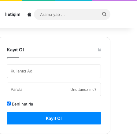
Sitemap
Arama
İletişim
yap
...
Kayıt Ol
Unuttunuz mu?
Beni hatırla
Kayıt Ol