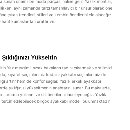
da sunan önemli bir moda parçası haline gelir. Yazlık montlar,
bilirken, aynı zamanda tarzı tamamlayıcı bir unsur olarak öne
 çıkan trendleri, stilleri ve kombin önerilerini ele alacağız.
le hafif kumaşlardan üretilir ve…
 Şıklığınızı Yükseltin
ltin Yaz mevsimi, sıcak havaların tadını çıkarmak ve stilimizi
da, kıyafet seçimlerimiz kadar ayakkabı seçimlerimiz de
ğı artırır hem de konfor sağlar. Yazlık erkek ayakkabı
de şıklığınızı yükseltmenin anahtarını sunar. Bu makalede,
nı artırma yollarını ve stil önerilerini inceleyeceğiz. Yazlık
a tercih edilebilecek birçok ayakkabı modeli bulunmaktadır.