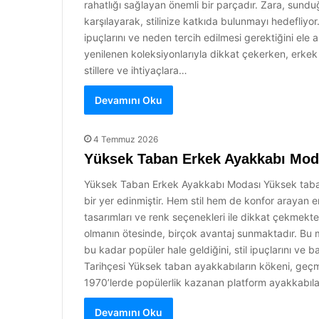
rahatlığı sağlayan önemli bir parçadır. Zara, sundu
karşılayarak, stilinize katkıda bulunmayı hedefliyor.
ipuçlarını ve neden tercih edilmesi gerektiğini ele 
yenilenen koleksiyonlarıyla dikkat çekerken, erkek
stillere ve ihtiyaçlara…
Devamını Oku
4 Temmuz 2026
Yüksek Taban Erkek Ayakkabı Mod
Yüksek Taban Erkek Ayakkabı Modası Yüksek taban
bir yer edinmiştir. Hem stil hem de konfor arayan er
tasarımları ve renk seçenekleri ile dikkat çekmekt
olmanın ötesinde, birçok avantaj sunmaktadır. B
bu kadar popüler hale geldiğini, stil ipuçlarını ve 
Tarihçesi Yüksek taban ayakkabıların kökeni, geçm
1970’lerde popülerlik kazanan platform ayakkabılar
Devamını Oku