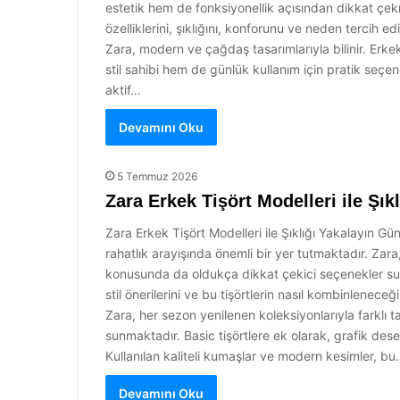
estetik hem de fonksiyonellik açısından dikkat çe
özelliklerini, şıklığını, konforunu ve neden tercih ed
Zara, modern ve çağdaş tasarımlarıyla bilinir. Erke
stil sahibi hem de günlük kullanım için pratik seçe
aktif…
Devamını Oku
5 Temmuz 2026
Zara Erkek Tişört Modelleri ile Şık
Zara Erkek Tişört Modelleri ile Şıklığı Yakalayın
rahatlık arayışında önemli bir yer tutmaktadır. Zara
konusunda da oldukça dikkat çekici seçenekler sun
stil önerilerini ve bu tişörtlerin nasıl kombinleneceğ
Zara, her sezon yenilenen koleksiyonlarıyla farklı ta
sunmaktadır. Basic tişörtlere ek olarak, grafik desen
Kullanılan kaliteli kumaşlar ve modern kesimler, b
Devamını Oku