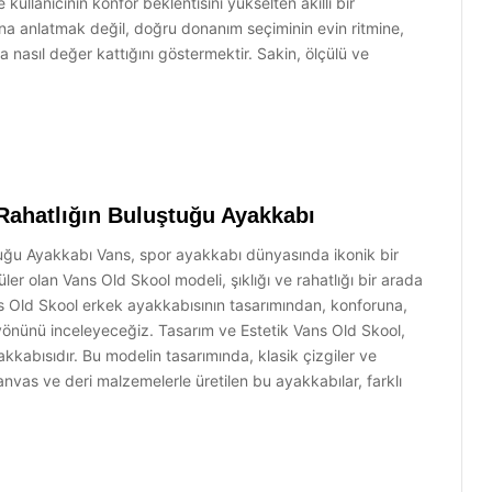
llanıcının konfor beklentisini yükselten akıllı bir
a anlatmak değil, doğru donanım seçiminin evin ritmine,
 nasıl değer kattığını göstermektir. Sakin, ölçülü ve
 Rahatlığın Buluştuğu Ayakkabı
tuğu Ayakkabı Vans, spor ayakkabı dünyasında ikonik bir
ler olan Vans Old Skool modeli, şıklığı ve rahatlığı bir arada
 Old Skool erkek ayakkabısının tasarımından, konforuna,
k yönünü inceleyeceğiz. Tasarım ve Estetik Vans Old Skool,
kkabısıdır. Bu modelin tasarımında, klasik çizgiler ve
kanvas ve deri malzemelerle üretilen bu ayakkabılar, farklı