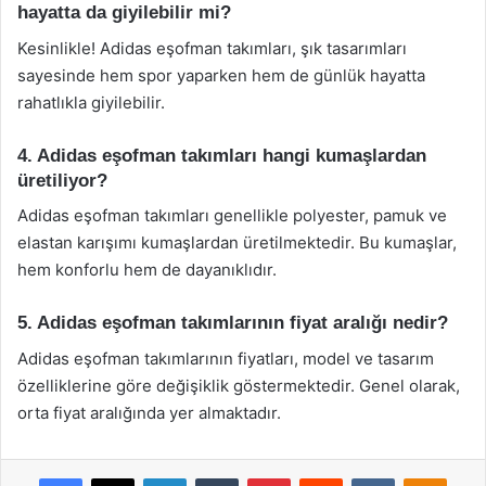
hayatta da giyilebilir mi?
Kesinlikle! Adidas eşofman takımları, şık tasarımları
sayesinde hem spor yaparken hem de günlük hayatta
rahatlıkla giyilebilir.
4. Adidas eşofman takımları hangi kumaşlardan
üretiliyor?
Adidas eşofman takımları genellikle polyester, pamuk ve
elastan karışımı kumaşlardan üretilmektedir. Bu kumaşlar,
hem konforlu hem de dayanıklıdır.
5. Adidas eşofman takımlarının fiyat aralığı nedir?
Adidas eşofman takımlarının fiyatları, model ve tasarım
özelliklerine göre değişiklik göstermektedir. Genel olarak,
orta fiyat aralığında yer almaktadır.
Facebook
X
LinkedIn
Tumblr
Pinterest
Reddit
VKontakte
Odnok