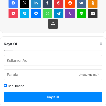
Pocket
Skype
Messenger
WhatsApp
Telegram
Viber
Line
E-Posta ile payla
Yazdır
Kayıt Ol
Unuttunuz mu?
Beni hatırla
Kayıt Ol