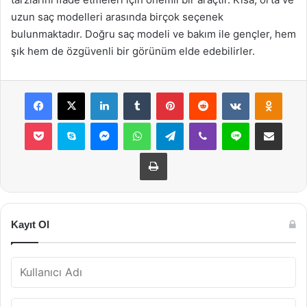
uzun saç modelleri arasında birçok seçenek
bulunmaktadır. Doğru saç modeli ve bakım ile gençler, hem
şık hem de özgüvenli bir görünüm elde edebilirler.
Facebook
X
LinkedIn
Tumblr
Pinterest
Reddit
VKontakte
Odnok
Pocket
Skype
Messenger
WhatsApp
Telegram
Viber
Line
E-Posta ile payla
Yazdır
Kayıt Ol